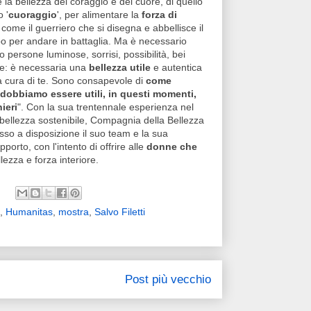
 la bellezza del coraggio e del cuore, di quello
 '
cuoraggio
', per alimentare la
forza di
 come il guerriero che si disegna e abbellisce il
rpo per andare in battaglia. Ma è necessario
 persone luminose, sorrisi, possibilità, bei
le: è necessaria una
bellezza utile
e autentica
a cura di te. Sono consapevole di
come
dobbiamo essere utili, in questi momenti,
ieri
". Con la sua trentennale esperienza nel
bellezza sostenibile, Compagnia della Bellezza
so a disposizione il suo team e la sua
orto, con l'intento di offrire alle
donne che
llezza e forza interiore.
,
Humanitas
,
mostra
,
Salvo Filetti
Post più vecchio