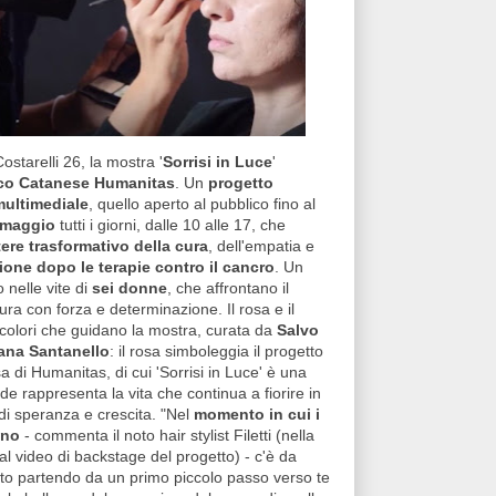
ostarelli 26, la mostra '
Sorrisi in Luce
'
nico Catanese Humanitas
.
Un
progetto
multimediale
, quello aperto al pubblico fino al
 maggio
tutti i giorni, dalle 10 alle 17, che
ere trasformativo della cura
, dell'empatia e
ione dopo le terapie contro il cancro
. Un
 nelle vite di
sei donne
, che affrontano il
ura con forza e determinazione. Il rosa e il
 colori che guidano la mostra, curata da
Salvo
iana Santanello
: il rosa simboleggia il progetto
sa di Humanitas, di cui 'Sorrisi in Luce' è una
rde rappresenta la vita che continua a fiorire in
 di speranza e crescita. "Nel
momento in cui i
ono
- commenta il noto hair stylist Filetti (nella
 dal video di backstage del progetto) - c'è da
utto partendo da un primo piccolo passo verso te