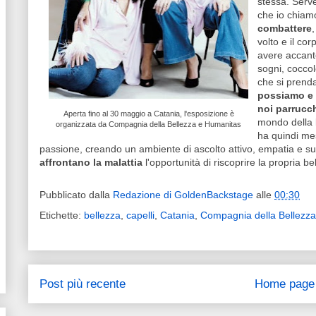
stessa. Serve
che io chiamo
combattere
,
volto e il co
avere accanto
sogni, cocco
che si prend
possiamo e 
noi parrucch
Aperta fino al 30 maggio a Catania, l'esposizione è
mondo della 
organizzata da Compagnia della Bellezza e Humanitas
ha quindi mes
passione, creando un ambiente di ascolto attivo, empatia e supp
affrontano la malattia
l'opportunità di riscoprire la propria be
Pubblicato dalla
Redazione di GoldenBackstage
alle
00:30
Etichette:
bellezza
,
capelli
,
Catania
,
Compagnia della Bellezza
Post più recente
Home page