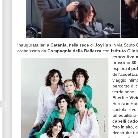
Inaugurata ieri a
Catania
, nella sede di
JoyHub
in via Scuto C
organizzata da
Compagnia della Bellezza
con
Istituto Cli
espositivo 
prossimo
30
esplora il
pot
dell'
accettaz
viaggio intimo
percorso di c
verde sono i
Filetti
e
Viv
Sorrisi in Ro
costola; il ve
un equilibrio
capelli cad
foto in alto,
ricostruire t