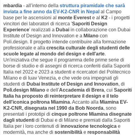
mbardia
- all'interno della
struttura piramidale che sarà
inviata a fine anno da EV-K2-CNR in Nepal
al Campo
base per le ascensioni al
monte Everest
e al
K2
- i progetti
vincitori dei laboratori di ricerca '
Saporiti Design
Experience
' realizzati a
Dubai
in collaborazione con Dubai
Institute of Design and Innovation e a
Milano
con
Poli.design. Il progetto intende contribuire alla formazione
professionale e alla
crescita culturale degli studenti delle
scuole legate al mondo del design e dell'arte
.
Un'iniziativa che segue il programma delle prime serie di
borse di studio e di assegni di ricerca conferiti dalla Saporiti
Italia nel 2022 e 2023 a studenti e ricercatori del Politecnico
Milano e di Iuav Venezia, e che vede ora impegnati gli
studenti di
Dubai Institute of Design and Innovation
, di
Poli.design Milano
e dell'
Accademia di Brera
, cui
Saporiti
Italia ha proposto di reinterpretare il design e il telo
dell'iconica poltrona Miamina
. Accanto alla
Miamina EV-
K2-CNR, disegnata nel 1990 da Bob Noorda
, sono
presentati i prototipi di
cinque poltrone Miamina disegnate
dagli studenti
di Dubai e di Milano e premiati dalla Saporiti
Italia per i loro contenuti di
innovazione tecnologica
e
modernità, ma anche di
sostenibilità
e
responsabilità