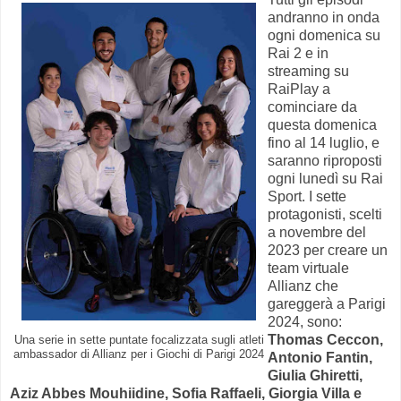
andranno in onda
ogni domenica su
Rai 2 e in
streaming su
RaiPlay a
cominciare da
questa domenica
fino al 14 luglio, e
saranno riproposti
ogni lunedì su Rai
Sport. I sette
protagonisti, scelti
a novembre del
2023 per creare un
team virtuale
Allianz che
gareggerà a Parigi
2024, sono:
Thomas Ceccon,
Una serie in sette puntate focalizzata sugli atleti
ambassador di Allianz per i Giochi di Parigi 2024
Antonio Fantin,
Giulia Ghiretti,
Aziz Abbes Mouhiidine, Sofia Raffaeli, Giorgia Villa e