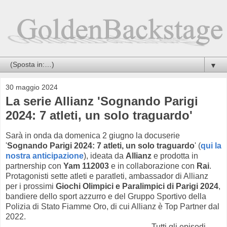
▼
30 maggio 2024
La serie Allianz 'Sognando Parigi
2024: 7 atleti, un solo traguardo'
Sarà in onda da domenica 2 giugno la docuserie
'
Sognando Parigi 2024: 7 atleti, un solo traguardo
' (
qui la
nostra anticipazione
), ideata da
Allianz
e prodotta in
partnership con
Yam 112003
e in collaborazione con
Rai
.
Protagonisti sette atleti e paratleti, ambassador di Allianz
per i prossimi
Giochi Olimpici e Paralimpici di Parigi 2024
,
bandiere dello sport azzurro e del Gruppo Sportivo della
Polizia di Stato Fiamme Oro, di cui Allianz è Top Partner dal
2022.
Tutti gli episodi