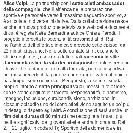
Alice Volpi
. La partnership con i
sette atleti ambassador
della compagnia
, che li affianca nella preparazione
sportiva e personale verso il massimo traguardo sportivo, si
è articolata in diverse iniziative. Dalla collaborazione nasce
anche la nuova produzione televisiva e web della docuserie
di cui è regista Katia Bernardi e autrice Chiara Parodi. Il
progetto intercetta le potenzialità crossmediali di Rai
nell’ambito dell’offerta olimpica e prevede sette episodi da
22 minuti ciascuno. Nelle sette puntate si intrecciano le
storie degli atleti, ciascuna delle quali
racconta in stile
documentaristico la vita dei protagonisti
, quali le persone
chiave che ruotano intorno alla loro vita, non solo sportiva,
nei mesi precedenti la partenza per Parigi. I valori olimpici e
paralimpici sono universali. Per questo, la serie si snoda
proprio intorno a
sette principali valori
messi in relazione
con le storie degli atleti: talento, responsabilità, dinamismo,
impegno, inclusione, cura/condivisione, ambizione. In
ciascun episodio uno dei sette atleti viene seguito un po’ più
in dettaglio rispetto agli altri. A conclusione ci sarà anche un
film della durata di 60 minuti
che raccoglierà i ritratti più
belli e significativi dei giovani atleti e andrà in onda su Rai
2, il 21 luglio, in coda al Tg Sportivo della domenica e in