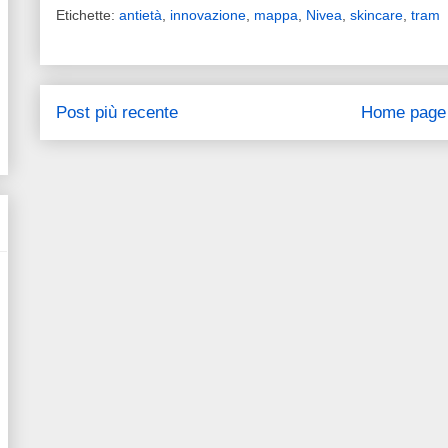
Etichette:
antietà
,
innovazione
,
mappa
,
Nivea
,
skincare
,
tram
Post più recente
Home page