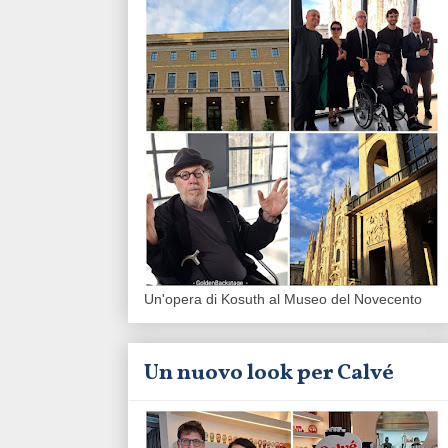
Un'opera di Kosuth al Museo del Novecento
Un nuovo look per Calvé