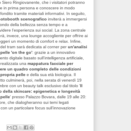
 Siero Ringiovanente, che i visitatori potranno
re in prima persona e conoscere in modo
ondito tramite materiali informativi. In seguito,
otobooth scenografico
inviterà a immergersi
ondo della bellezza senza tempo e a
videre l’esperienza sui social. La zona centrale
erà, invece, una lounge accogliente per offrire ai
ggeri un momento di comfort e relax. Infine,
 del tram sarà dedicata al corner per
un'analisi
 pelle 'on the go'
: grazie a un innovativo
nto digitale basato sull'intelligenza artificiale,
 realizzata una
mappatura facciale per
ere un quadro completo delle condizioni
 propria pelle
e della sua età biologica. Il
tto culminerà, poi, nella serata di venerdì 19
mbre con un beauty talk esclusivo dal titolo '
Il
o della skincare: epigenetica e longevità
 pelle
' presso Palazzo Bovara, dalle 19 alle 20:
ore, che dialogheranno sui temi legati
, con un particolare focus sull’innovazione