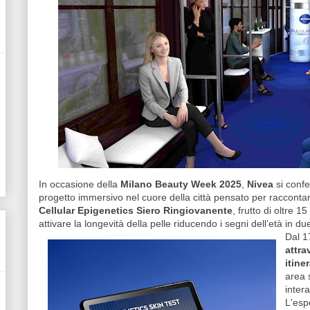
In occasione della
Milano Beauty Week 2025
,
Nivea
si conf
progetto immersivo nel cuore della città pensato per racconta
Cellular Epigenetics Siero Ringiovanente
, frutto di oltre 
attivare la longevità della pelle riducendo i segni dell’età in d
Dal 1
attra
itine
area s
intera
L'esp