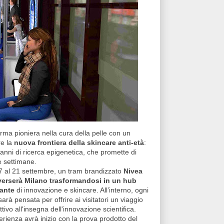
erma pioniera nella cura della pelle con un
re la
nuova frontiera della skincare anti-età
:
15 anni di ricerca epigenetica, che promette di
ue settimane.
7 al 21 settembre, un tram brandizzato
Nivea
verserà Milano trasformandosi in un hub
rante
di innovazione e skincare. All’interno, ogni
arà pensata per offrire ai visitatori un viaggio
ttivo all'insegna dell'innovazione scientifica.
erienza avrà inizio con la prova prodotto del