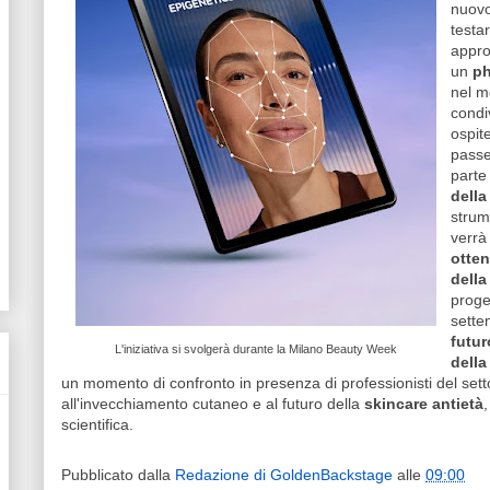
nuovo
testa
approf
un
ph
nel m
condi
ospit
passe
parte
della
strume
verrà
otten
della
proge
sette
futur
L'iniziativa si svolgerà durante la Milano Beauty Week
della
un momento di confronto in presenza di professionisti del sett
all'invecchiamento cutaneo e al futuro della
skincare antietà
scientifica.
Pubblicato dalla
Redazione di GoldenBackstage
alle
09:00