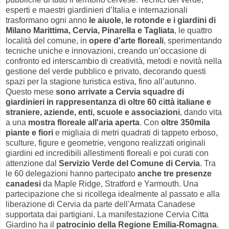
esperti e maestri giardinieri d’Italia e internazionali
trasformano ogni anno
le aiuole, le rotonde e i giardini di
Milano Marittima, Cervia, Pinarella e Tagliata
, le quattro
località del comune, in
opere d'arte floreali
, sperimentando
tecniche uniche e innovazioni, creando un’occasione di
confronto ed interscambio di creatività, metodi e novità nella
gestione del verde pubblico e privato, decorando questi
spazi per la stagione turistica estiva, fino all’autunno.
Questo mese
sono arrivate a Cervia squadre di
giardinieri in rappresentanza di oltre 60 città italiane e
straniere, aziende, enti, scuole e associazioni
, dando vita
a una
mostra floreale all'aria aperta
. Con
oltre 350mila
piante e fiori
e migliaia di metri quadrati di tappeto erboso,
sculture, figure e geometrie, vengono realizzati originali
giardini ed incredibili allestimenti floreali e poi curati con
attenzione dal
Servizio Verde del Comune di Cervia
. Tra
le 60 delegazioni hanno partecipato
anche tre presenze
canadesi
da Maple Ridge, Stratford e Yarmouth. Una
partecipazione che si ricollega idealmente al passato e alla
liberazione di Cervia da parte dell'Armata Canadese
supportata dai partigiani. La manifestazione Cervia Citta
Giardino ha il
patrocinio della Regione Emilia-Romagna
.