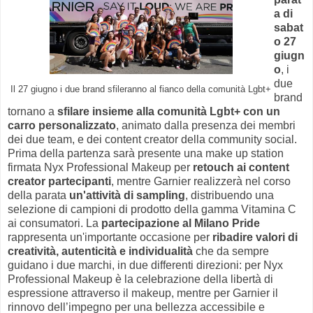
a di
sabat
o 27
giugn
o
, i
due
Il 27 giugno i due brand sfileranno al fianco della comunità Lgbt+
brand
tornano a
sfilare insieme alla comunità Lgbt+ con un
carro personalizzato
, animato dalla presenza dei membri
dei due team, e dei content creator della community social.
Prima della partenza sarà presente una make up station
firmata Nyx Professional Makeup per
retouch ai content
creator partecipanti
, mentre Garnier realizzerà nel corso
della parata
un'attività di sampling
, distribuendo una
selezione di campioni di prodotto della gamma Vitamina C
ai consumatori. La
partecipazione al Milano Pride
rappresenta un'importante occasione per
ribadire valori di
creatività, autenticità e individualità
che da sempre
guidano i due marchi, in due differenti direzioni: per Nyx
Professional Makeup è la celebrazione della libertà di
espressione attraverso il makeup, mentre per Garnier il
rinnovo dell’impegno per una bellezza accessibile e