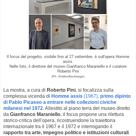
Il focus del progetto, visibile fino al 27 settembre, è sull'opera Homme
assis.
Nelle foto, il direttore del museo Gianfranco Maraniello e il curatore
Roberto Pini
(Ph. GoldenBackstage)
La mostra, a cura di
Roberto Pini
, si focalizza sulla
complessa vicenda di
Homme assis
(1967),
primo dipinto
di Pablo Picasso a entrare nelle collezioni civiche
milanesi nel 1972
. Allestito al piano terra del museo diretto
da
Gianfranco Maraniello
, il focus propone una rilettura
storico-critica dell'opera, ricostruendone la traiettoria
internazionale tra il 1967 e il 1972 e interrogando il
rapporto tra arte, impegno politico e istituzioni culturali