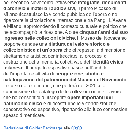
nel secondo Novecento. Attraverso
fotografie, documenti
d'archivio e materiali audiovisivi
, Il primo Picasso di
Milano ricostruisce la vicenda pubblica dell'opera e ne
ripercorre la circolazione internazionale tra Parigi, L'Avana
e Milano, approfondendo il contesto culturale e politico che
ne accompagnò la ricezione. A oltre
cinquant'anni dal suo
ingresso nelle collezioni civiche
, il Museo del Novecento
propone dunque una
rilettura del valore storico e
collezionistico di un'opera
che oltrepassa la dimensione
strettamente artistica per intrecciarsi ai processi di
costruzione della memoria collettiva e dell'
identità civica
milanese
. Il progetto espositivo nasce nell’ambito
dell'importante attività di
ricognizione, studio e
catalogazione del patrimonio del Museo del Novecento
,
in corso da alcuni anni, che porterà nel 2026 alla
condivisione del catalogo delle collezioni online. Lavoro
che ha consentito di riscoprire
opere importanti del
patrimonio civico
e di ricostruirne le vicende storiche,
conservative ed espositive, riportando alla luce connessioni
spesso dimenticate.
Redazione di GoldenBackstage
alle
00:00