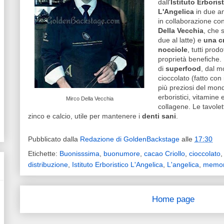
dall'
Istituto Erboris
L'Angelica
in due an
in collaborazione con
Della Vecchia
, che 
due al latte) e
una c
nocciole
, tutti pro
proprietà benefiche. 
di
superfood
, dal m
cioccolato (fatto con 
più preziosi del mondo
erboristici, vitamine
Mirco Della Vecchia
collagene. Le tavole
zinco e calcio, utile per mantenere i
denti sani
.
Pubblicato dalla
Redazione di GoldenBackstage
alle
17:30
Etichette:
Buonisssima
,
buonumore
,
cacao Criollo
,
cioccolato
distribuzione
,
Istituto Erboristico L'Angelica
,
L'angelica
,
memor
Home page