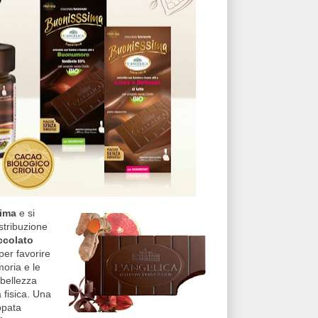
ima
e si
stribuzione
ccolato
per favorire
oria e le
 bellezza
a fisica. Una
ppata