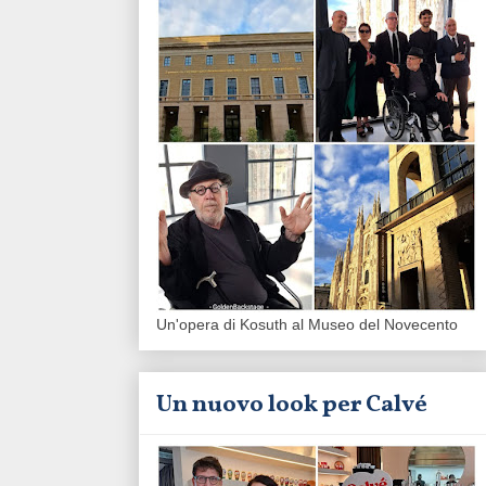
Un'opera di Kosuth al Museo del Novecento
Un nuovo look per Calvé