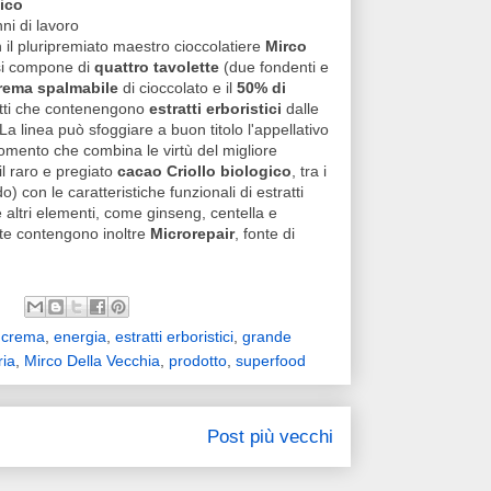
tico
ni di lavoro
 il pluripremiato maestro cioccolatiere
Mirco
si compone di
quattro tavolette
(due fondenti e
rema spalmabile
di cioccolato e il
50% di
dotti che contenengono
estratti erboristici
dalle
La linea può sfoggiare a buon titolo l'appellativo
omento che combina le virtù del migliore
il raro e pregiato
cacao Criollo biologico
, tra i
) con le caratteristiche funzionali di estratti
 e altri elementi, come ginseng, centella e
tte contengono inoltre
Microrepair
, fonte di
,
crema
,
energia
,
estratti erboristici
,
grande
ia
,
Mirco Della Vecchia
,
prodotto
,
superfood
Post più vecchi