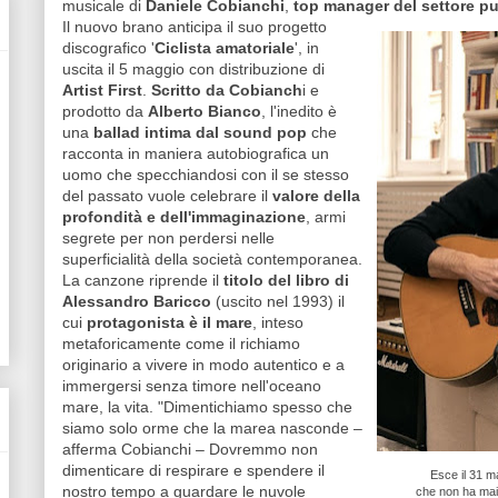
musicale di
Daniele Cobianchi
,
top manager del settore pu
Il nuovo brano anticipa il suo progetto
discografico '
Ciclista amatoriale
', in
uscita il 5 maggio con distribuzione di
Artist First
.
Scritto da Cobianch
i e
prodotto da
Alberto Bianco
, l'inedito è
una
ballad intima dal sound pop
che
racconta in maniera autobiografica un
uomo che specchiandosi con il se stesso
del passato vuole celebrare il
valore della
profondità e dell'immaginazione
, armi
segrete per non perdersi nelle
superficialità della società contemporanea.
La canzone riprende il
titolo del libro di
Alessandro Baricco
(uscito nel 1993) il
cui
protagonista è il mare
, inteso
metaforicamente come il richiamo
originario a vivere in modo autentico e a
immergersi senza timore nell'oceano
mare, la vita. "Dimentichiamo spesso che
siamo solo orme che la marea nasconde –
afferma Cobianchi – Dovremmo non
dimenticare di respirare e spendere il
Esce il 31 ma
nostro tempo a guardare le nuvole
che non ha mai