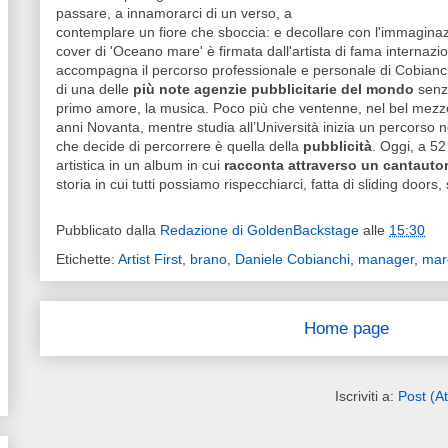
passare, a innamorarci di un verso, a
contemplare un fiore che sboccia: e decollare con l'immaginazi
cover di 'Oceano mare' è firmata dall'artista di fama internazi
accompagna il percorso professionale e personale di Cobianchi,
di una delle
più note agenzie pubblicitarie del mondo
senza
primo amore, la musica. Poco più che ventenne, nel bel mezzo
anni Novanta, mentre studia all’Università inizia un percorso 
che decide di percorrere è quella della
pubblicità
. Oggi, a 52
artistica in un album in cui
racconta attraverso un cantautor
storia in cui tutti possiamo rispecchiarci, fatta di sliding doors
Pubblicato dalla
Redazione di GoldenBackstage
alle
15:30
Etichette:
Artist First
,
brano
,
Daniele Cobianchi
,
manager
,
mar
Home page
Iscriviti a:
Post (A