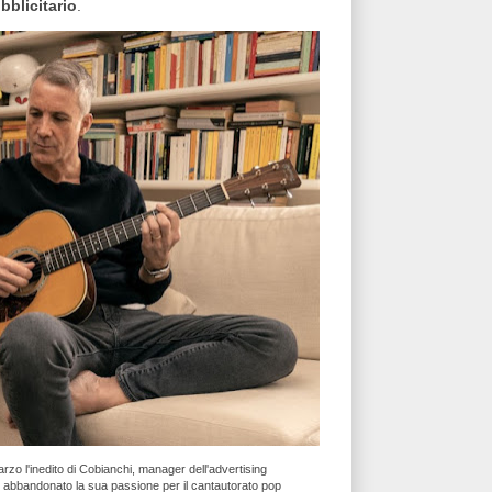
bblicitario
.
rzo l'inedito di Cobianchi, manager dell'advertising
 abbandonato la sua passione per il cantautorato pop