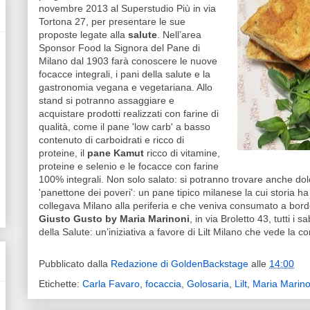
novembre 2013 al Superstudio Più in via
Tortona 27, per presentare le sue
proposte legate alla
salute
. Nell’area
Sponsor Food la Signora del Pane di
Milano dal 1903 farà conoscere le nuove
focacce integrali, i pani della salute e la
gastronomia vegana e vegetariana. Allo
stand si potranno assaggiare e
acquistare prodotti realizzati con farine di
qualità, come il pane 'low carb' a basso
contenuto di carboidrati e ricco di
proteine, il
pane Kamut
ricco di vitamine,
proteine e selenio e le focacce con farine
100% integrali. Non solo salato: si potranno trovare anche dolci
'panettone dei poveri': un pane tipico milanese la cui storia h
collegava Milano alla periferia e che veniva consumato a bordo 
Giusto Gusto by Maria Marinoni
, in via Broletto 43, tutti i
della Salute: un’iniziativa a favore di Lilt Milano che vede la c
Pubblicato dalla
Redazione di GoldenBackstage
alle
14:00
Etichette:
Carla Favaro
,
focaccia
,
Golosaria
,
Lilt
,
Maria Marino