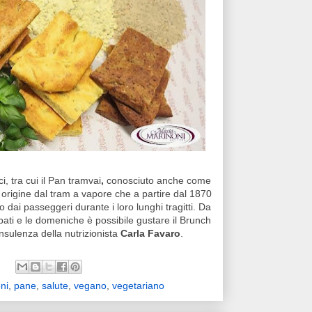
, tra cui il Pan tramvai
,
conosciuto anche
come
a origine dal tram a vapore che a partire dal 1870
dai passeggeri durante i loro lunghi tragitti. Da
 sabati e le domeniche è possibile gustare il Brunch
onsulenza della nutrizionista
Carla Favaro
.
ni
,
pane
,
salute
,
vegano
,
vegetariano