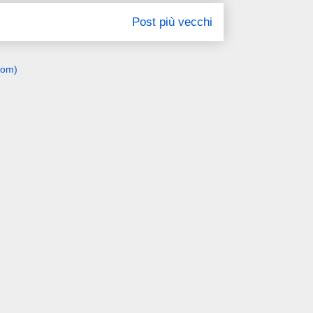
Post più vecchi
tom)