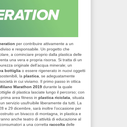
neration
per contribuire attivamente a un
ndiviso e responsabile. Un progetto che
colare, a cominciare proprio dalla plastica delle
nta una vera e propria risorsa. Si tratta di un
 purezza originale dell’acqua minerale; un
a bottiglia
o essere rigenerato in nuovi oggetti
sostenibili, la
plastica
, se adeguatamente
 società in cui viviamo. Il primo passo in ottica
 Milano Marathon 2019
durante la quale
ottiglie di plastica lasciate lungo il percorso; con
a prima area fitness in
plastica riciclata
, situata
un servizio usufruibile liberamente da tutti. La
28 e 29 dicembre, sarà inoltre l’occasione per
costruito un bivacco di montagna, in plastica e
aranno anche teatro di attività di educazione al
i consumatori a una corretta
raccolta
delle