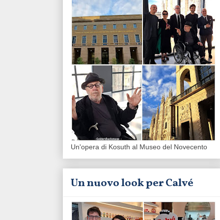
Un'opera di Kosuth al Museo del Novecento
Un nuovo look per Calvé