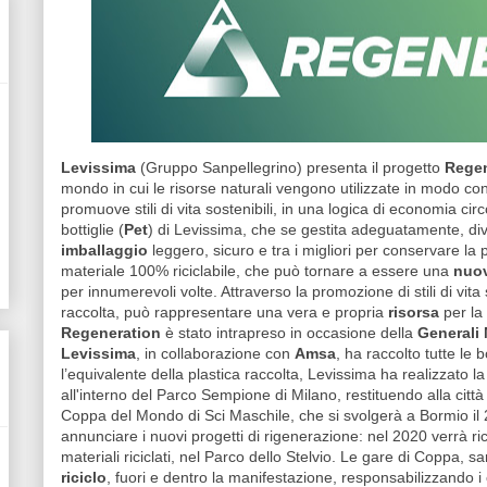
Levissima
(Gruppo Sanpellegrino) presenta il progetto
Rege
mondo in cui le risorse naturali vengono utilizzate in modo co
promuove stili di vita sostenibili, in una logica di economia cir
bottiglie (
Pet
) di Levissima, che se gestita adeguatamente, dive
imballaggio
leggero, sicuro e tra i migliori per conservare la
materiale 100% riciclabile, che può tornare a essere una
nuov
per innumerevoli volte. Attraverso la promozione di stili di vita 
raccolta, può rappresentare una vera e propria
risorsa
per la
Regeneration
è stato intrapreso in occasione della
Generali
Levissima
, in collaborazione con
Amsa
, ha raccolto tutte le b
l’equivalente della plastica raccolta, Levissima ha realizzato l
all'interno del Parco Sempione di Milano, restituendo alla città 
Coppa del Mondo di Sci Maschile, che si svolgerà a Bormio il 
annunciare i nuovi progetti di rigenerazione: nel 2020 verrà ri
materiali riciclati, nel Parco dello Stelvio. Le gare di Coppa, s
riciclo
, fuori e dentro la manifestazione, responsabilizzando 