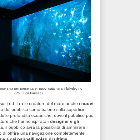
mersiva per presentare i nuovi catamarani full-electric
(Ph. Luca Parisse)
i sui Led. Tra le creature del mare anche i
nuovi
te del pubblico come balene sulla superficie
 delle profondità oceaniche, dove il pubblico può
eature che hanno ispirato
i designer e gli
va
, il pubblico avrà la possibilità di ammirare i
o di offrire una navigazione completamente
zie a dei
pannelli solari di ultima