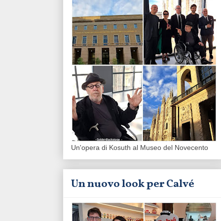
Un'opera di Kosuth al Museo del Novecento
Un nuovo look per Calvé