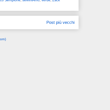
rco Sempione
,
seMiniAmo
,
verde
,
Zack
Post più vecchi
tom)