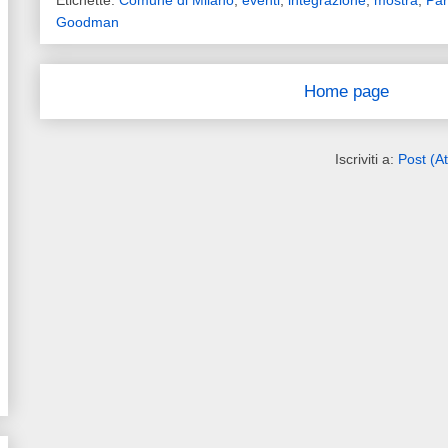
Etichette:
Comune di Milano
,
eventi
,
integrazione
,
mostra
,
Pa
Goodman
Home page
Iscriviti a:
Post (A