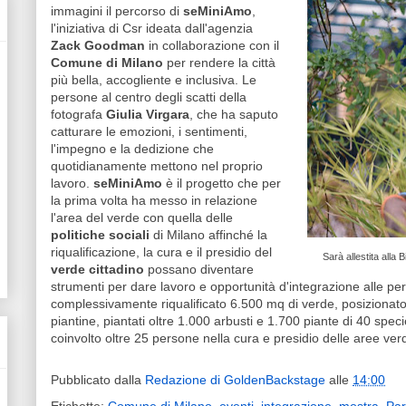
immagini il percorso di
seMiniAmo
,
l'iniziativa di Csr ideata dall'agenzia
Zack Goodman
in collaborazione con il
Comune di Milano
per rendere la città
più bella, accogliente e inclusiva. Le
persone al centro degli scatti della
fotografa
Giulia Virgara
, che ha saputo
catturare le emozioni, i sentimenti,
l'impegno e la dedizione che
quotidianamente mettono nel proprio
lavoro.
seMiniAmo
è il progetto che per
la prima volta ha messo in relazione
l'area del verde con quella delle
politiche sociali
di Milano affinché la
riqualificazione, la cura e il presidio del
Sarà allestita alla
verde cittadino
possano diventare
strumenti per dare lavoro e opportunità d'integrazione alle perso
complessivamente riqualificato 6.500 mq di verde, posizionato 
piantine, piantati oltre 1.000 arbusti e 1.700 piante di 40 spec
coinvolto oltre 25 persone nella cura e presidio delle aree ver
Pubblicato dalla
Redazione di GoldenBackstage
alle
14:00