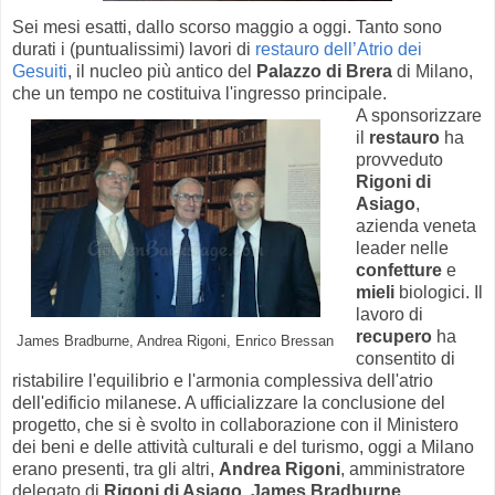
Sei mesi esatti, dallo scorso maggio a oggi. Tanto sono
durati i (puntualissimi) lavori di
restauro dell’Atrio dei
Gesuiti
, il nucleo più antico del
Palazzo di Brera
di Milano,
che un tempo ne costituiva l'ingresso principale.
A sponsorizzare
il
restauro
ha
provveduto
Rigoni di
Asiago
,
azienda veneta
leader nelle
confetture
e
mieli
biologici. Il
lavoro di
recupero
ha
James Bradburne, Andrea Rigoni, Enrico Bressan
consentito di
ristabilire l'equilibrio e l'armonia complessiva dell'atrio
dell'edificio milanese. A ufficializzare la conclusione del
progetto, che si è svolto in collaborazione con il Ministero
dei beni e delle attività culturali e del turismo, oggi a Milano
erano presenti, tra gli altri,
Andrea Rigoni
, amministratore
delegato di
Rigoni di Asiago
,
James Bradburne
,