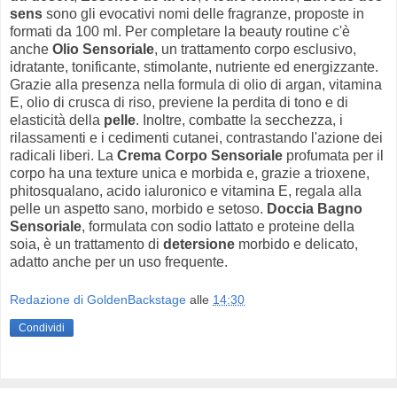
sens
sono gli evocativi nomi delle fragranze, proposte in
formati da 100 ml. Per completare la beauty routine c'è
anche
Olio Sensoriale
, un trattamento corpo esclusivo,
idratante, tonificante, stimolante, nutriente ed energizzante.
Grazie alla presenza nella formula di olio di argan, vitamina
E, olio di crusca di riso, previene la perdita di tono e di
elasticità della
pelle
. Inoltre, combatte la secchezza, i
rilassamenti e i cedimenti cutanei, contrastando l'azione dei
radicali liberi. La
Crema Corpo Sensoriale
profumata per il
corpo ha una texture unica e morbida e, grazie a trioxene,
phitosqualano, acido ialuronico e vitamina E, regala alla
pelle un aspetto sano, morbido e setoso.
Doccia Bagno
Sensoriale
, formulata con sodio lattato e proteine della
soia, è un trattamento di
detersione
morbido e delicato,
adatto anche per un uso frequente.
Redazione di GoldenBackstage
alle
14:30
Condividi