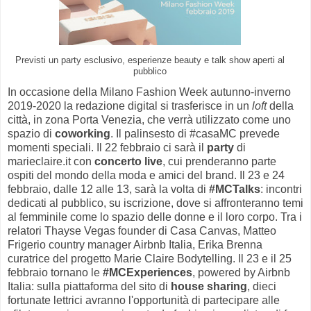
Previsti un party esclusivo, esperienze beauty e talk show aperti al
pubblico
In occasione della Milano Fashion Week autunno-inverno
2019-2020 la redazione digital si trasferisce in un
loft
della
città, in zona Porta Venezia, che verrà utilizzato come uno
spazio di
coworking
. Il palinsesto di #casaMC prevede
momenti speciali. Il 22 febbraio ci sarà il
party
di
marieclaire.it con
concerto live
, cui prenderanno parte
ospiti del mondo della moda e amici del brand. Il 23 e 24
febbraio, dalle 12 alle 13, sarà la volta di
#MCTalks
: incontri
dedicati al pubblico, su iscrizione, dove si affronteranno temi
al femminile come lo spazio delle donne e il loro corpo. Tra i
relatori Thayse Vegas founder di Casa Canvas, Matteo
Frigerio country manager Airbnb Italia, Erika Brenna
curatrice del progetto Marie Claire Bodytelling. Il 23 e il 25
febbraio tornano le
#MCExperiences
, powered by Airbnb
Italia: sulla piattaforma del sito di
house sharing
, dieci
fortunate lettrici avranno l'opportunità di partecipare alle