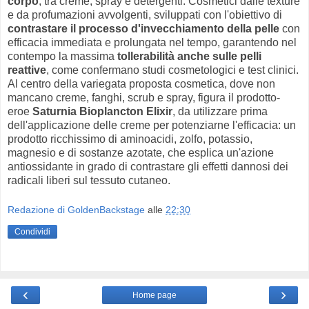
corpo
, tra creme, spray e detergenti. Cosmetici dalle texture
e da profumazioni avvolgenti, sviluppati con l'obiettivo di
contrastare il processo d'invecchiamento della pelle
con
efficacia immediata e prolungata nel tempo, garantendo nel
contempo la massima
tollerabilità anche sulle pelli
reattive
, come confermano studi cosmetologici e test clinici.
Al centro della variegata proposta cosmetica, dove non
mancano creme, fanghi, scrub e spray, figura il prodotto-
eroe
Saturnia Bioplancton Elixir
, da utilizzare prima
dell'applicazione delle creme per potenziarne l'efficacia: un
prodotto ricchissimo di aminoacidi, zolfo, potassio,
magnesio e di sostanze azotate, che esplica un'azione
antiossidante in grado di contrastare gli effetti dannosi dei
radicali liberi sul tessuto cutaneo.
Redazione di GoldenBackstage
alle
22:30
Condividi
‹
›
Home page