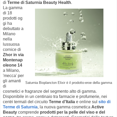
di
Terme di Saturnia Beauty Health
.
La gamma
di 18
prodotti og
gi ha
debuttato a
Milano
nella
lussuosa
cornice di
Zhor in via
Montenap
oleone 14
a Milano,
'mecca' per
gli amanti
Saturnia Bioplancton Elixir è il
prodotto-eroe della gamma
di
cosmetici e fragranze del segmento alto di gamma.
Disponibile in un centinaio tra farmacie e profumerie, nei
centri termali del circuito
Terme d'Italia
e online sul
sito di
Terme di Saturnia
, la nuova gamma cosmetica
Active
Beauty
comprende
prodotti per la pelle del viso e del