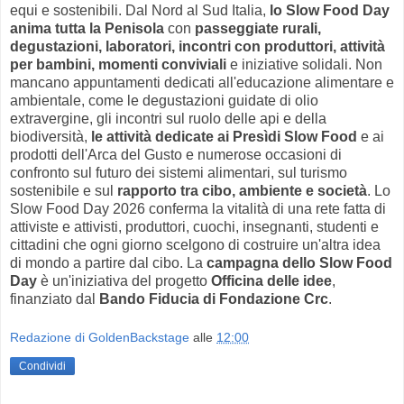
equi e sostenibili. Dal Nord al Sud Italia,
lo Slow Food Day
anima tutta la Penisola
con
passeggiate rurali,
degustazioni, laboratori, incontri con produttori, attività
per bambini, momenti conviviali
e iniziative solidali. Non
mancano appuntamenti dedicati all'educazione alimentare e
ambientale, come le degustazioni guidate di olio
extravergine, gli incontri sul ruolo delle api e della
biodiversità,
le attività dedicate ai Presìdi Slow Food
e ai
prodotti dell'Arca del Gusto e numerose occasioni di
confronto sul futuro dei sistemi alimentari, sul turismo
sostenibile e sul
rapporto tra cibo, ambiente e società
. Lo
Slow Food Day 2026 conferma la vitalità di una rete fatta di
attiviste e attivisti, produttori, cuochi, insegnanti, studenti e
cittadini che ogni giorno scelgono di costruire un'altra idea
di mondo a partire dal cibo. La
campagna dello Slow Food
Day
è un'iniziativa del progetto
Officina delle idee
,
finanziato dal
Bando Fiducia di Fondazione Crc
.
Redazione di GoldenBackstage
alle
12:00
Condividi