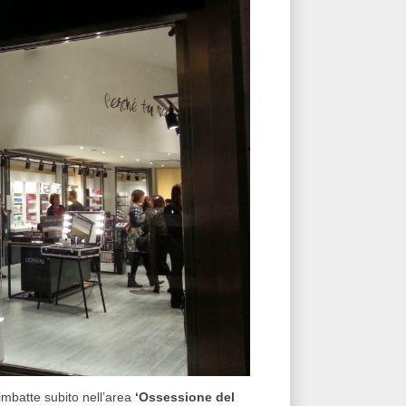
'imbatte subito nell’area
‘Ossessione del