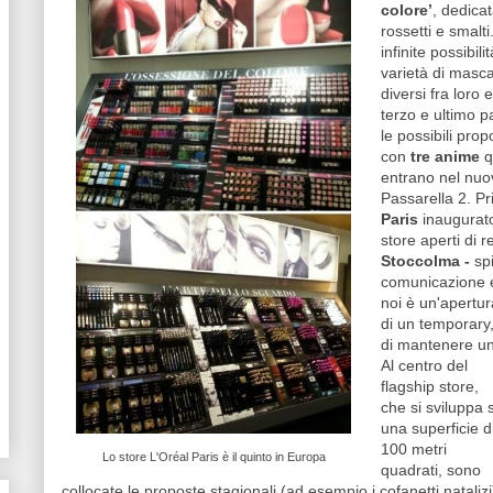
colore’
, dedica
rossetti e smalt
infinite possibil
varietà di mascar
diversi fra loro 
terzo e ultimo p
le possibili pro
con
tre anime
q
entrano nel nu
Passarella 2. Pri
Paris
inaugurato
store aperti di 
Stoccolma -
sp
comunicazione e 
noi è un'apertur
di un temporary
di mantenere un 
Al centro del
flagship store,
che si sviluppa 
una superficie d
100 metri
Lo store L'Oréal Paris è il quinto in Europa
quadrati, sono
collocate le proposte stagionali (ad esempio i cofanetti natalizi