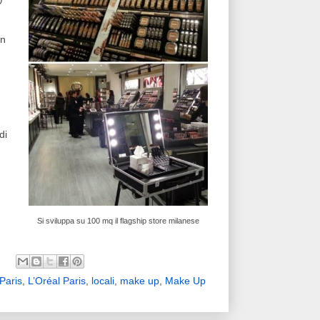
un
di
Si sviluppa su 100 mq il flagship store milanese
Paris
,
L’Oréal Paris
,
locali
,
make up
,
Make Up