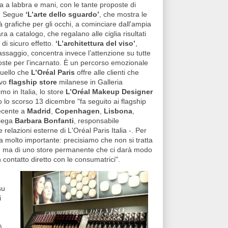
ta a labbra e mani, con le tante proposte di
i. Segue
‘L’arte dello sguardo’
, che mostra le
ità grafiche per gli occhi, a cominciare dall'ampia
a a catalogo, che regalano alle ciglia risultati
e di sicuro effetto.
‘L’architettura del viso’
,
assaggio, concentra invece l’attenzione su tutte
poste per l’incarnato. È un percorso emozionale
uello che
L’Oréal Paris
offre alle clienti che
ovo
flagship store
milanese in Galleria
mo in Italia, lo store
L’Oréal Makeup Designer
 lo scorso 13 dicembre "fa seguito ai flagship
recente a
Madrid
,
Copenhagen
,
Lisbona
,
iega
Barbara Bonfanti
, responsabile
relazioni esterne di L'Oréal Paris Italia -. Per
a molto importante: precisiamo che non si tratta
, ma di uno store permanente che ci darà modo
contatto diretto con le consumatrici".
su
i
)