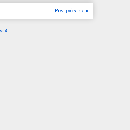
Post più vecchi
tom)