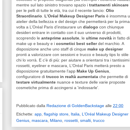
mentre sul lato sinistro trovano spazio i
trattamenti skincare
per le pelli di tutte le età, tra cui il recente lancio:
Olio
Straordinario
.
L’Oréal Makeup Designer Paris
è insomma 
atelier della bellezza e del design che permetterà per la prima
volta a L’Oréal Paris d’instaurare un
dialogo
con chiunque
desideri entrare in contatto con il suo universo di prodotti,
scoprendo le
anteprime assolute
, le
ultime novità
in fatto di
make up e beauty e i
cosmetici best seller
del marchio. A
disposizione anche uno staff di cinque
make up designer
pronti a valorizzare con sessioni e trucco e beauty tips lo stile 
chi lo vorrà. E c'è di più: per aiutare a orientarsi tra i tantissimi
rossetti, eyeliner e mascara, L'Oréal Paris metterà presto a
disposizione gratuitamente l'app
Make Up Genius
,
configuratore di
trucco in realtà aumentata
che permette di
testare virtualmente
nuance e texture delle varie proposte
cosmetiche prima di accingersi a 'indossarle'.
Pubblicato dalla
Redazione di GoldenBackstage
alle
22:00
Etichette:
app
,
flagship store
,
Italia
,
L’Oréal Makeup Designer 
Genius
,
mascara
,
Milano
,
rossetti
,
smalti
,
trucco