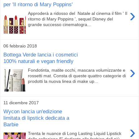
per 'Il ritorno di Mary Poppins'
›
Approderà a ridosso del Natale al cinema il film ' Il
ritorno di Mary Poppins ', sequel Disney del
grande successo cinematogra...
06 febbraio 2018
Bottega Verde lancia i cosmetici
100% naturali e vegan friendly
›
Fondotinta, matite occhi, mascara volumizzante e
rossetti mat. Consta di queste quattro categorie di
prodotti la nuova linea di make up...
11 dicembre 2017
Wycon lancia un'edizione
limitata di lipstick dedicata a
Barbie
›
Trenta le nuance di Long Lasting Liquid Lipstick
della collezione E' dedicata alla fashion doll più