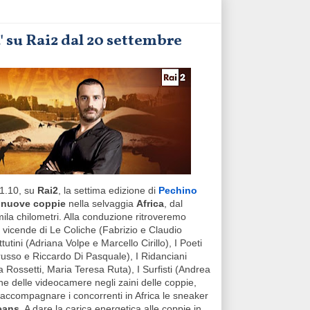
' su Rai2 dal 20 settembre
21.10, su
Rai2
, la settima edizione di
Pechino
 nuove coppie
nella selvaggia
Africa
, dal
ila chilometri. Alla conduzione ritroveremo
le vicende di Le Coliche (Fabrizio e Claudio
tini (Adriana Volpe e Marcello Cirillo), I Poeti
usso e Riccardo Di Pasquale), I Ridanciani
 Rossetti, Maria Teresa Ruta), I Surfisti (Andrea
ne delle videocamere negli zaini delle coppie,
accompagnare i concorrenti in Africa le sneaker
eans
. A dare la carica energetica alle coppie in