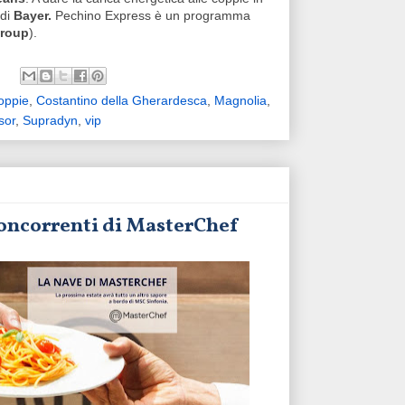
 di
Bayer.
Pechino Express è un programma
Group
).
oppie
,
Costantino della Gherardesca
,
Magnolia
,
sor
,
Supradyn
,
vip
concorrenti di MasterChef