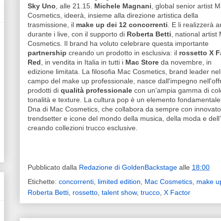
Sky Uno
, alle 21.15.
Michele Magnani
, global senior artist 
Cosmetics, ideerà, insieme alla direzione artistica della
trasmissione, il
make up dei 12 concorrenti
. E li realizzerà 
durante i live, con il supporto di
Roberta Betti
, national artist
Cosmetics. Il brand ha voluto celebrare questa importante
partnership
creando un prodotto in esclusiva: il
rossetto X F
Red
, in vendita in Italia in tutti i
Mac Store
da novembre, in
edizione limitata. La filosofia Mac Cosmetics, brand leader nel
campo del make up professionale, nasce dall'impegno nell'offr
prodotti di
qualità professionale
con un'ampia gamma di colo
tonalità e texture. La cultura pop è un elemento fondamentale
Dna di Mac Cosmetics, che collabora da sempre con innovator
trendsetter e icone del mondo della musica, della moda e dell’
creando collezioni trucco esclusive.
Pubblicato dalla
Redazione di GoldenBackstage
alle
18:00
Etichette:
concorrenti
,
limited edition
,
Mac Cosmetics
,
make u
Roberta Betti
,
rossetto
,
talent show
,
trucco
,
X Factor