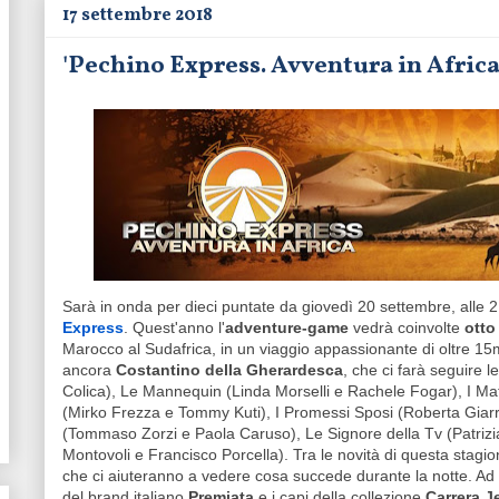
17 settembre 2018
'Pechino Express. Avventura in Africa
Sarà in onda per dieci puntate da giovedì 20 settembre, alle 
Express
. Quest'anno l'
adventure-game
vedrà coinvolte
otto
Marocco al Sudafrica, in un viaggio appassionante di oltre 15m
ancora
Costantino della Gherardesca
, che ci farà seguire 
Colica), Le Mannequin (Linda Morselli e Rachele Fogar), I Mattu
(Mirko Frezza e Tommy Kuti), I Promessi Sposi (Roberta Giarr
(Tommaso Zorzi e Paola Caruso), Le Signore della Tv (Patrizia
Montovoli e Francisco Porcella). Tra le novità di questa stagio
che ci aiuteranno a vedere cosa succede durante la notte. Ad 
del brand italiano
Premiata
e i capi della collezione
Carrera J