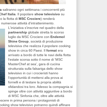
a
saliranno ogni settimana i concorrenti più
hef Italia
. Il popolare
show televisivo
su
 la flotta di
MSC Crociere
) renderà
numerose attività d'intrattenimento.
L'iniziativa s'inscrive nel quadro della
partnership
globale stretta lo scorso
luglio da MSC Crociere con
Endemol
Shine Group
, società di produzione
televisiva che realizza il popolare cooking
show in circa 60 Paesi. Il
format
era
arrivato a bordo di tutte le navi della flotta
l'estate scorsa sotto il nome di 'MSC
MasterChef at sea', gara di cucina
strutturata sulla falsariga dello show
televisivo in cui i crocieristi hanno
l'opportunità di mettersi alla prova ai
fornelli e di testare la propria abilità
sfidandosi tra loro. Adesso la compagnia si
spinge oltre con attività aggiuntive a bordo
di MSC Sinfonia che, oltre alle attività
oscere in prima persona i protagonisti di
 cooking show televisivo potranno quindi affinare