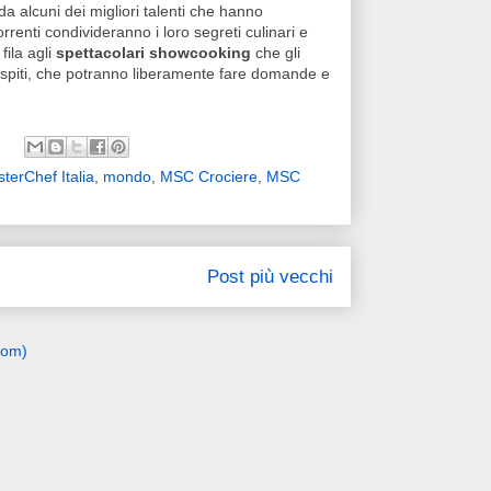
a alcuni dei migliori talenti che hanno
rrenti condivideranno i loro segreti culinari e
fila agli
spettacolari showcooking
che gli
 ospiti, che potranno liberamente fare domande e
terChef Italia
,
mondo
,
MSC Crociere
,
MSC
Post più vecchi
tom)