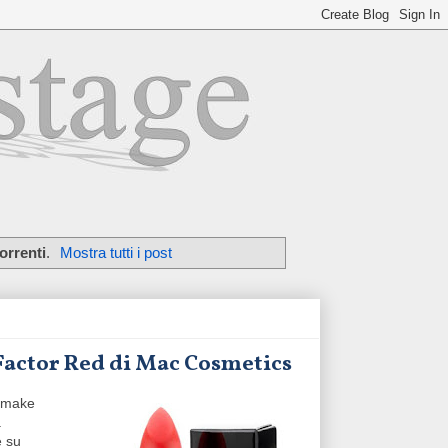
orrenti
.
Mostra tutti i post
 Factor Red di Mac Cosmetics
i make
a
e su