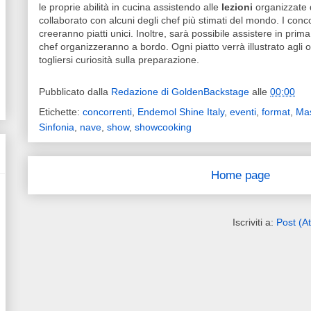
le proprie abilità in cucina assistendo alle
lezioni
organizzate d
collaborato con alcuni degli chef più stimati del mondo. I conco
creeranno piatti unici. Inoltre, sarà possibile assistere in prima 
chef organizzeranno a bordo. Ogni piatto verrà illustrato agli
togliersi curiosità sulla preparazione.
Pubblicato dalla
Redazione di GoldenBackstage
alle
00:00
Etichette:
concorrenti
,
Endemol Shine Italy
,
eventi
,
format
,
Mas
Sinfonia
,
nave
,
show
,
showcooking
Home page
Iscriviti a:
Post (A