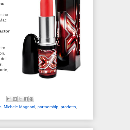
Mac
anche
 Mac
actor
ire
ri,
 del
i,
arte,
p
,
Michele Magnani
,
partnership
,
prodotto
,