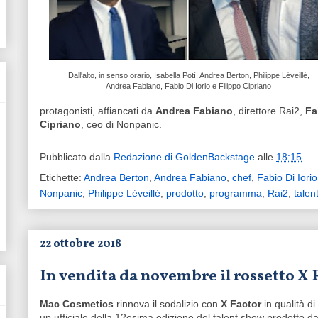
Dall'alto, in senso orario, Isabella Potì, Andrea Berton, Philippe Léveillé,
Andrea Fabiano, Fabio Di Iorio e Filippo Cipriano
protagonisti, affiancati da
Andrea Fabiano
, direttore Rai2,
Fa
Cipriano
, ceo di Nonpanic.
Pubblicato dalla
Redazione di GoldenBackstage
alle
18:15
Etichette:
Andrea Berton
,
Andrea Fabiano
,
chef
,
Fabio Di Iorio
Nonpanic
,
Philippe Léveillé
,
prodotto
,
programma
,
Rai2
,
talen
22 ottobre 2018
In vendita da novembre il rossetto X
Mac Cosmetics
rinnova il sodalizio con
X Factor
in qualità d
up ufficiale della 12esima edizione del talent show prodotto d