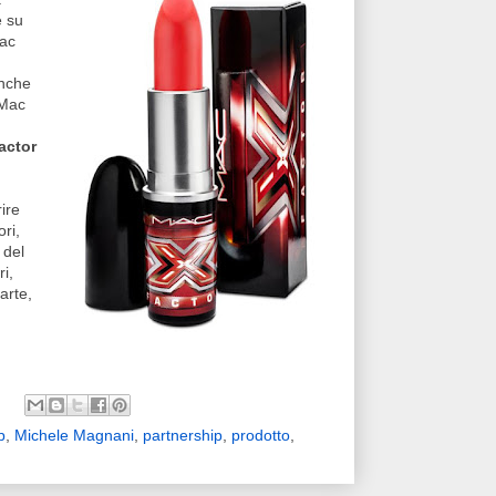
e su
Mac
anche
 Mac
actor
ire
ri,
 del
i,
arte,
p
,
Michele Magnani
,
partnership
,
prodotto
,