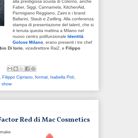
alla prestigiosa scuola di Colorno, anche
Faber, Siggi, Cannamela, KitchenAid,
Parmigiano Reggiano, Zaini e i brand
Ballarini, Staub e Zwilling. Alla conferenza
stampa di presentazione del talent, che si
è tenuta questa mattina a Milano nel
nuovo centro polifunzionale
Identità
Golose Milano
, erano presenti i tre chef
bio Di Iorio
, vicedirettore Rai2, e
Filippo
,
Filippo Cipriano
,
format
,
Isabella Potì
,
t show
 Factor Red di Mac Cosmetics
i make
a