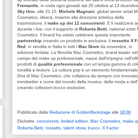
Fremantle
, in onda ogni giovedì dal 25 ottobre al 13 dicembr
Sky Uno
, alle 21.15.
Michele Magnani
, global senior artist 
Cosmetics, ideerà, insieme alla direzione artistica della
trasmissione, il
make up dei 12 concorrenti
. E li realizzerà 
durante i live, con il supporto di
Roberta Betti
, national artist
Cosmetics. Il brand ha voluto celebrare questa importante
partnership
creando un prodotto in esclusiva: il
rossetto X F
Red
, in vendita in Italia in tutti i
Mac Store
da novembre, in
edizione limitata. La filosofia Mac Cosmetics, brand leader nel
campo del make up professionale, nasce dall'impegno nell'offr
prodotti di
qualità professionale
con un'ampia gamma di colo
tonalità e texture. La cultura pop è un elemento fondamentale
Dna di Mac Cosmetics, che collabora da sempre con innovator
trendsetter e icone del mondo della musica, della moda e dell’
creando collezioni trucco esclusive.
Pubblicato dalla
Redazione di GoldenBackstage
alle
18:00
Etichette:
concorrenti
,
limited edition
,
Mac Cosmetics
,
make u
Roberta Betti
,
rossetto
,
talent show
,
trucco
,
X Factor