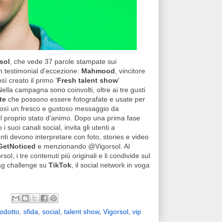
sol
, che vede 37 parole stampate sui
n testimonial d'eccezione:
Mahmood
, vincitore
sì creato il primo '
Fresh talent show
'
Nella campagna sono coinvolti, oltre ai tre gusti
te
che possono essere fotografate e usate per
così un fresco e gustoso messaggio da
 il proprio stato d'animo. Dopo una prima fase
 i suoi canali social, invita gli utenti a
enti devono interpretare con foto, stories e video
GetNoticed
e menzionando @Vigorsol. Al
, i tre contenuti più originali e li condivide sul
htag challenge su
TikTok
, il social network in voga
odotto
,
sfida
,
social
,
talent show
,
Vigorsol
,
vip