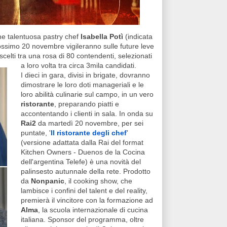
e talentuosa pastry chef
Isabella Potì
(indicata
rossimo 20 novembre vigileranno sulle future leve
 scelti tra una rosa di 80 contendenti, selezionati
a loro volta tra circa 3mila candidati.
I dieci in gara, divisi in brigate, dovranno
dimostrare le loro doti manageriali e le
loro abilità culinarie sul campo, in un vero
ristorante
, preparando piatti e
accontentando i clienti in sala. In onda su
Rai2
da martedì 20 novembre, per sei
puntate, '
Il ristorante degli chef
'
(versione adattata dalla Rai del format
Kitchen Owners - Duenos de la Cocina
dell'argentina Telefe) è una novità del
palinsesto autunnale della rete. Prodotto
da
Nonpanic
, il cooking show, che
lambisce i confini del talent e del reality,
premierà il vincitore con la formazione ad
Alma
, la scuola internazionale di cucina
italiana. Sponsor del programma, oltre