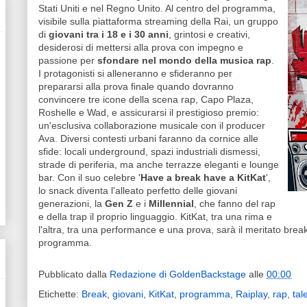
Stati Uniti e nel Regno Unito. Al centro del programma,
visibile sulla piattaforma streaming della Rai, un gruppo
di
giovani tra i 18 e i 30 anni
, grintosi e creativi,
desiderosi di mettersi alla prova con impegno e
passione per
sfondare nel mondo della musica rap
.
I protagonisti si alleneranno e sfideranno per
prepararsi alla prova finale quando dovranno
convincere tre icone della scena rap, Capo Plaza,
Roshelle e Wad, e assicurarsi il prestigioso premio:
un'esclusiva collaborazione musicale con il producer
Ava. Diversi contesti urbani faranno da cornice alle
sfide: locali underground, spazi industriali dismessi,
strade di periferia, ma anche terrazze eleganti e lounge
bar. Con il suo celebre '
Have a break have a KitKat
',
lo snack diventa l'alleato perfetto delle giovani
generazioni, la
Gen Z
e i
Millennial
, che fanno del rap
e della trap il proprio linguaggio. KitKat, tra una rima e
l'altra, tra una performance e una prova, sarà il meritato brea
programma.
Pubblicato dalla
Redazione di GoldenBackstage
alle
00:00
Etichette:
Break
,
giovani
,
KitKat
,
programma
,
Raiplay
,
rap
,
tal