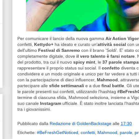
Per comunicare il lancio della nuova gamma
Air Action Vigor
confetti,
Kettydo+
ha ideato e curato un'
attività social
con u
dell'ultimo
Festival di Sanremo
con il brano 'Soldi'. E' stato co
completamente digitale, dove
il vero talento è farsi notare
. 
del prodotto, tra cui il nuovo
spicy mint
, le
37 parole stampa
rappresentare il proprio status sui social. Il
confetto
diventa 
condividere e un modo originale e unico per far vedere a tutti
con la partecipazione di dieci influencer,
Mahmood
, attraverso
partecipare alle
sfide settimanali
e a due
final battle
. Gli ut
le parole presenti sui confetti, utilizzando l'hashtag
#BeFresh
termine di ciascuna sfida, Mahmood seleziona, insieme a Vigorsol
suo canale
Instagram
ufficiale. È stato inoltre lanciata l'has
tra i giovanissimi.
Pubblicato dalla
Redazione di GoldenBackstage
alle
17:30
Etichette:
#BeFreshGetNoticed
,
confetti
,
Mahmood
,
parole
,
pr