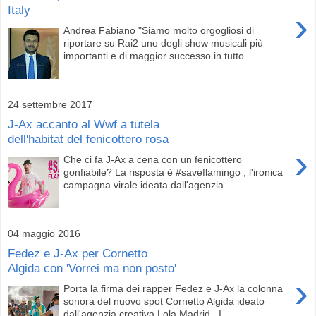
Italy
›
Andrea Fabiano "Siamo molto orgogliosi di
riportare su Rai2 uno degli show musicali più
importanti e di maggior successo in tutto ...
24 settembre 2017
J-Ax accanto al Wwf a tutela
dell'habitat del fenicottero rosa
›
Che ci fa J-Ax a cena con un fenicottero
gonfiabile? La risposta è #saveflamingo , l'ironica
campagna virale ideata dall'agenzia ...
04 maggio 2016
Fedez e J-Ax per Cornetto
Algida con 'Vorrei ma non posto'
›
Porta la firma dei rapper Fedez e J-Ax la colonna
sonora del nuovo spot Cornetto Algida ideato
dall'agenzia creativa Lola Madrid . I...