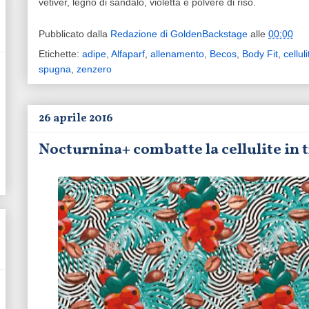
vetiver, legno di sandalo, violetta e polvere di riso.
Pubblicato dalla
Redazione di GoldenBackstage
alle
00:00
Etichette:
adipe
,
Alfaparf
,
allenamento
,
Becos
,
Body Fit
,
celluli
spugna
,
zenzero
26 aprile 2016
Nocturnina+ combatte la cellulite in 