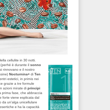
la cellulite in 30 notti.
(perhé è durante il
sonno
si rinnovano e il nostro
ssine)
Nocturnina+
di
Ten
ntri estetici, in primis nei
ce grazie a tre formule
on azioni mirate di
principi
la prima fase, che abbraccia
ne forte viene esplicata dal
to da un'alga unicellulare
esertiche e ha la capacità