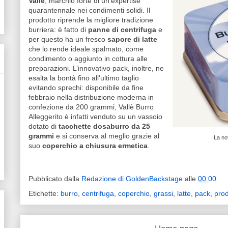
Vallè
, marchio forte di un’expertise
quarantennale nei condimenti solidi. Il
prodotto riprende la migliore tradizione
burriera: è fatto di
panne di centrifuga
e
per questo ha un fresco
sapore di latte
che lo rende ideale spalmato, come
condimento o aggiunto in cottura alle
preparazioni. L’innovativo pack, inoltre, ne
esalta la bontà fino all'ultimo taglio
evitando sprechi: disponibile da fine
febbraio nella distribuzione moderna in
confezione da 200 grammi, Vallè Burro
Alleggerito è infatti venduto su un vassoio
dotato di
tacchette dosaburro
da 25
grammi
e si conserva al meglio grazie al
La no
suo
coperchio a chiusura ermetica
.
Pubblicato dalla
Redazione di GoldenBackstage
alle
00:00
Etichette:
burro
,
centrifuga
,
coperchio
,
grassi
,
latte
,
pack
,
prod