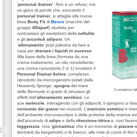
'
personal drainer
'. Non è un refuso, ma
un gioco di parole che, evocando il
personal trainer
, si attaglia alla nuova
linea
Body Fit
di
Becos
(marchio del
gruppo
Alfaparf
) studiata per
contrastare gli inestetismi della
cellulite
e gli
accumuli adiposi
. Un
'
allenamento
' post palestra da fare a
casa per
drenare i liquidi in eccesso
.
Alla base della linea (formata da una
crema trattamento, un olio rimodellante,
una crema rassodante 2 in 1) troviamo il
Personal Drainer Active
, complesso
riprodotto da microrganismi isolati dalla
Heavenly Sponge,
spugna
del mare
Il complesso all
delle Bermude in grado di simulare gli
effetti dell'
allenamento aerobico
. Le
sue
molecole
, interagendo con gli adipociti, li spingono a ril
consumo dei grassi
nei muscoli. L'
esercizio estetico
è inten
dell'ambiente microvascolare e delle proteine della matrice ext
dell'accumulo di
adipe
e della
ritenzione idrica
e, così facend
leggerezza
. Una '
ginnastica
' che è un momento di
piacere o
derivanti da bergamotto e tè bianco, alle note di cuore di fiori d