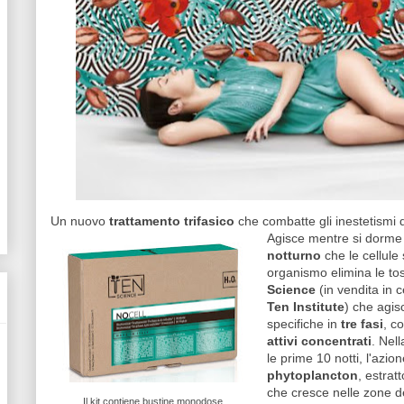
Un nuovo
trattamento trifasico
che combatte gli inestetismi del
Agisce mentre si dorme 
notturno
che le cellule 
organismo elimina le to
Science
(in vendita in ce
Ten Institute
) che agis
specifiche in
tre fasi
, c
attivi concentrati
. Nel
le prime 10 notti, l'azio
phytoplancton
, estrat
che cresce nelle zone d
Il kit contiene bustine monodose