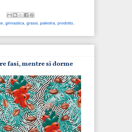
te
,
ginnastica
,
grassi
,
palestra
,
prodotto
,
tre fasi, mentre si dorme