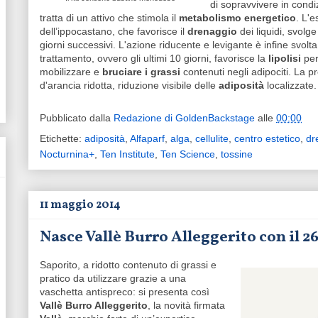
di sopravvivere in condiz
tratta di un attivo che stimola il
metabolismo energetico
. L'
dell’ippocastano, che favorisce il
drenaggio
dei liquidi, svolge
giorni successivi. L'azione riducente e levigante è infine svolt
trattamento, ovvero gli ultimi 10 giorni, favorisce la
lipolisi
per
mobilizzare e
bruciare i grassi
contenuti negli adipociti. La pr
d'arancia ridotta, riduzione visibile delle
adiposità
localizzate.
Pubblicato dalla
Redazione di GoldenBackstage
alle
00:00
Etichette:
adiposità
,
Alfaparf
,
alga
,
cellulite
,
centro estetico
,
dr
Nocturnina+
,
Ten Institute
,
Ten Science
,
tossine
11 maggio 2014
Nasce Vallè Burro Alleggerito con il 2
Saporito, a ridotto contenuto di grassi e
pratico da utilizzare grazie a una
vaschetta antispreco: si presenta così
Vallè Burro Alleggerito
, la novità firmata