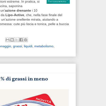
ioni estreme. In pratica, si
escina, saponina
 un'
azione drenante
i 10
a da
Lipo-Active
, che, nella fase finale del
 un'azione snellente mirata, aiutando a
omessa: cute più liscia e tonica, pelle a buccia
enaggio
,
grassi
,
liquidi
,
metabolismo
,
6% di grassi in meno