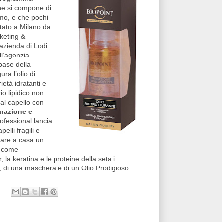
he si compone di
mo, e che pochi
ntato a Milano da
rketing &
azienda di Lodi
ll’agenzia
 base della
ura l’olio di
ietà idratanti e
rio lipidico non
 al capello con
arazione e
rofessional lancia
elli fragili e
fare a casa un
e come
 la keratina e le proteine della seta i
, di una maschera e di un Olio Prodigioso.