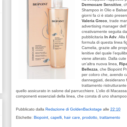
Dermocare Sensitive
, c
Shampoo in Olio e Balsa
giorni fa ci è stato prese
Valeria Greco
, trade ma
advertising manager dell’
creativamente seguita da
pubblicitaria
In Adv
. Alla
formula di questa linea fig
Camelia, grazie alle propr
lenitive del quale l’equilib
viene alterato. Dalla cute
un’altra nuova linea,
Rip
Bellezza
, che Biopoint P
per coloro che, avendo cap
danneggiati, desiderano 
trattamento ristrutturant
quello assicurato in salone dal parrucchiere. L’olio di Macassar,
componenti essenziali della linea, che consta di uno shampoo
Pubblicato dalla
Redazione di GoldenBackstage
alle
22:10
Etichette:
Biopoint
,
capelli
,
hair care
,
prodotto
,
trattamento