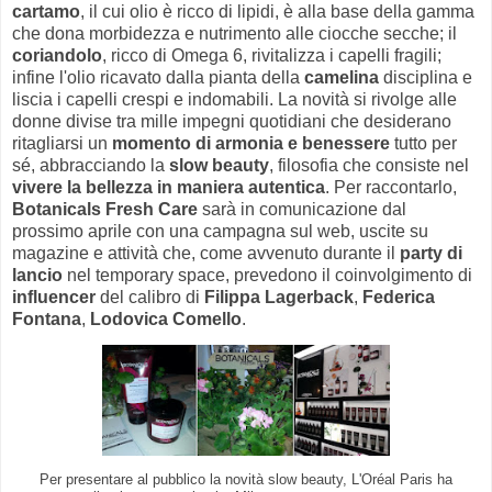
cartamo
, il cui olio è ricco di lipidi, è alla base della gamma
che dona morbidezza e nutrimento alle ciocche secche; il
coriandolo
, ricco di Omega 6, rivitalizza i capelli fragili;
infine l'olio ricavato dalla pianta della
camelina
disciplina e
liscia i capelli crespi e indomabili. La novità si rivolge alle
donne divise tra mille impegni quotidiani che desiderano
ritagliarsi un
momento di armonia e benessere
tutto per
sé, abbracciando la
slow beauty
, filosofia che consiste nel
vivere la bellezza in maniera autentica
. Per raccontarlo,
Botanicals Fresh Care
sarà in comunicazione dal
prossimo aprile con una campagna sul web, uscite su
magazine e attività che, come avvenuto durante il
party di
lancio
nel temporary space, prevedono il coinvolgimento di
influencer
del calibro di
Filippa Lagerback
,
Federica
Fontana
,
Lodovica Comello
.
Per presentare al pubblico la novità slow beauty, L'Oréal Paris ha