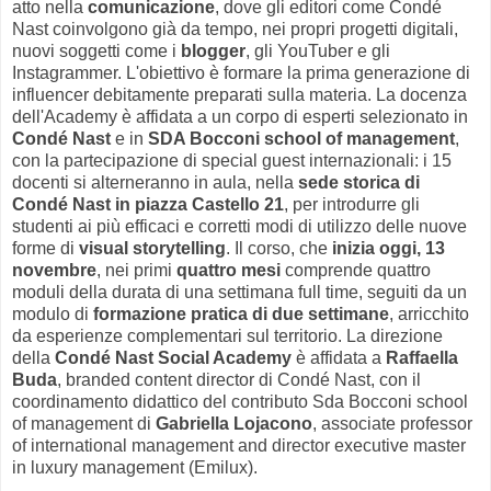
atto nella
comunicazione
, dove gli editori come Condé
Nast coinvolgono già da tempo, nei propri progetti digitali,
nuovi soggetti come i
blogger
, gli YouTuber e gli
Instagrammer. L'obiettivo è formare la prima generazione di
influencer debitamente preparati sulla materia. La docenza
dell'Academy è affidata a un corpo di esperti selezionato in
Condé Nast
e in
SDA Bocconi school of management
,
con la partecipazione di special guest internazionali: i 15
docenti si alterneranno in aula, nella
sede storica di
Condé Nast in piazza Castello 21
, per introdurre gli
studenti ai più efficaci e corretti modi di utilizzo delle nuove
forme di
visual storytelling
. Il corso, che
inizia oggi, 13
novembre
, nei primi
quattro mesi
comprende quattro
moduli della durata di una settimana full time, seguiti da un
modulo di
formazione pratica
di due settimane
, arricchito
da esperienze complementari sul territorio. La direzione
della
Condé Nast Social Academy
è affidata a
Raffaella
Buda
, branded content director di Condé Nast, con il
coordinamento didattico del contributo Sda Bocconi school
of management di
Gabriella Lojacono
, associate professor
of international management and director executive master
in luxury management (Emilux).