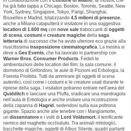
in collaborazione con il
Comune di Milano
, la mostra, che
ha già fatto tappa a Chicago, Boston, Toronto, Seattle, New
York, Sydney, Singapore, Tokyo, Parigi, Shanghai,
Bruxelles e Madrid, totalizzando
4,5 milioni di presenze
,
anche a Milano catapulterà il visitatore in una suggestiva
location di 1.600 mq
con
nove sale
traboccanti di
oggetti
di scena
,
costumi
e
creature magiche
della
saga
letteraria
di successo che ha avuto ulteriore eco grazie alla
riuscitissima
trasposizione cinematografica
. La mostra si
deve a
Ges Events
, che ha lavorato in partnership con
Warner Bros. Consumer Products
. Fedeli le
ambientazioni delle location dei film: la sala comune, il
dormitorio di Grifondoro, le aule di Pozioni ed Erbologia, la
Foresta Proibita. Tutti da ammirare gli oggetti di scena
autentici, così come i costumi e le creature usati durante le
riprese della saga. I visitatori potranno entrare nell'area del
Quidditch
e lanciare una Pluffa, sradicare una mandragola
nell'aula di Erbologia e anche visitare una ricostruzione
della capanna di
Hagrid
, sedendosi sulla sua poltrona
gigante. Spazio anche alle tenebre con i Mangiamorte,
un
dissennatore
e i volti di
Lord Voldemort
, il terrificante
nemico del maghetto occhialuto. Tra animali mitologici,
bacchette magiche, oggetti di Albus Silente, quadri parlanti