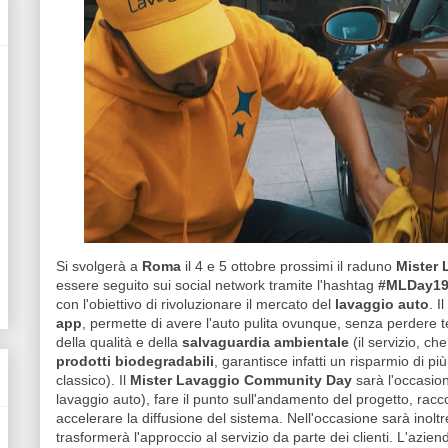
Si svolgerà a
Roma
il 4 e 5 ottobre prossimi il raduno
Mister
essere seguito sui social network tramite l'hashtag
#MLDay1
con l'obiettivo di rivoluzionare il mercato del
lavaggio auto
. I
app
, permette di avere l'auto pulita ovunque, senza perdere 
della qualità e della
salvaguardia ambientale
(il servizio, c
prodotti biodegradabili
, garantisce infatti un risparmio di pi
classico). Il
Mister Lavaggio Community Day
sarà l'occasion
lavaggio auto), fare il punto sull'andamento del progetto, rac
accelerare la diffusione del sistema. Nell'occasione sarà inol
trasformerà l'approccio al servizio da parte dei clienti. L'azi