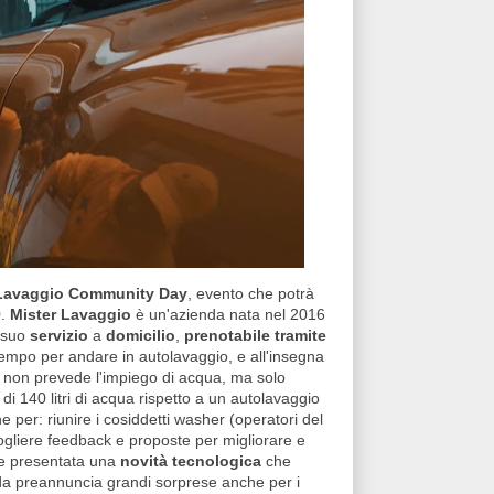
 Lavaggio Community Day
, evento che potrà
9
.
Mister Lavaggio
è un'azienda nata nel 2016
l suo
servizio
a
domicilio
,
prenotabile tramite
tempo per andare in autolavaggio, e all'insegna
he non prevede l'impiego di acqua, ma solo
ù di 140 litri di acqua rispetto a un autolavaggio
e per: riunire i cosiddetti washer (operatori del
cogliere feedback e proposte per migliorare e
tre presentata una
novità tecnologica
che
enda preannuncia grandi sorprese anche per i