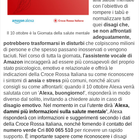
con l'obiettivo di
rompere i tabù e
normalizzare tutti
quei
disagi che,
se non affrontati
Il 10 ottobre è la Giornata della salute mentale
adeguatamente,
potrebbero trasformarsi in disturbi
che colpiscono milioni
di persone e che spesso passano inosservati o vengono
taciuti. Nel corso di tutta la giornata,
l'assistente vocale di
Amazon
incoraggerà ad essere più consapevoli del proprio
stato psicologico, emotivo e relazionale e offrirà le
indicazioni della Croce Rossa Italiana su come riconoscere
i sintomi di
ansia
e
stress
più comuni, nonché alcuni
consigli su come affrontarli: quando il 10 ottobre Alexa verrà
salutata con un '
Alexa, buongiorno!
', risponderà in modo
diverso dal solito, invitando a chiedere aiuto in caso di
disagio emotivo
.
Nel momento in cui l'utente dirà '
Alexa,
dammi più informazioni sulla salute mentale'
, Alexa
risponderà con informazioni e suggerimenti secondo i dati
della Croce Rossa Italiana, nonché fornendo il contatto del
numero verde Cri 800 065 510
per ricevere un rapido
supporto.
È importante sapere come riconoscere i
disagi