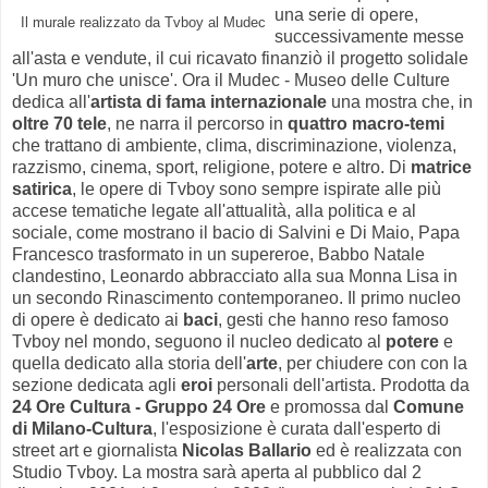
una serie di opere,
Il murale realizzato da Tvboy al Mudec
successivamente messe
all'asta e vendute, il cui ricavato finanziò il progetto solidale
'Un muro che unisce'. Ora il Mudec - Museo delle Culture
dedica all'
artista di fama internazionale
una mostra che, in
oltre 70 tele
, ne narra il percorso in
quattro macro-temi
che trattano di ambiente, clima, discriminazione, violenza,
razzismo, cinema, sport, religione, potere e altro. Di
matrice
satirica
, le opere di Tvboy sono sempre ispirate alle più
accese tematiche legate all'attualità, alla politica e al
sociale, come mostrano il bacio di Salvini e Di Maio, Papa
Francesco trasformato in un supereroe, Babbo Natale
clandestino, Leonardo abbracciato alla sua Monna Lisa in
un secondo Rinascimento contemporaneo. Il primo nucleo
di opere è dedicato ai
baci
, gesti che hanno reso famoso
Tvboy nel mondo, seguono il nucleo dedicato al
potere
e
quella dedicato alla storia dell'
arte
, per chiudere con con la
sezione dedicata agli
eroi
personali dell'artista. Prodotta da
24 Ore Cultura - Gruppo 24 Ore
e promossa dal
Comune
di Milano-Cultura
, l'esposizione è curata dall'esperto di
street art e giornalista
Nicolas Ballario
ed è realizzata con
Studio Tvboy. La mostra sarà aperta al pubblico dal 2