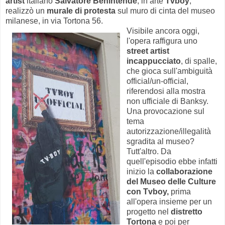
artist
italiano
Salvatore Benintende
, in arte
Tvboy
,
realizzò un
murale di protesta
sul muro di cinta del museo
milanese, in via Tortona 56.
Visibile ancora oggi,
l'opera raffigura uno
street artist
incappucciato
, di spalle,
che gioca sull'ambiguità
official/un-official,
riferendosi alla mostra
non ufficiale di Banksy.
Una provocazione sul
tema
autorizzazione/illegalità
sgradita al museo?
Tutt'altro. Da
quell'episodio ebbe infatti
inizio la
collaborazione
del Museo delle Culture
con Tvboy,
prima
all'opera insieme per un
progetto nel
distretto
Tortona
e poi per