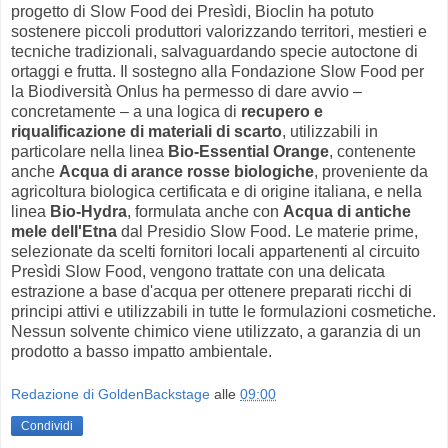
progetto di Slow Food dei Presìdi, Bioclin ha potuto
sostenere piccoli produttori valorizzando territori, mestieri e
tecniche tradizionali, salvaguardando specie autoctone di
ortaggi e frutta. Il sostegno alla Fondazione Slow Food per
la Biodiversità Onlus ha permesso di dare avvio –
concretamente – a una logica di
recupero e
riqualificazione di materiali di scarto
, utilizzabili in
particolare nella linea
Bio-Essential Orange
, contenente
anche
Acqua di arance rosse biologiche
, proveniente da
agricoltura biologica certificata e di origine italiana, e nella
linea
Bio-Hydra
, formulata anche con
Acqua di antiche
mele dell'Etna
dal Presidio Slow Food. Le materie prime,
selezionate da scelti fornitori locali appartenenti al circuito
Presìdi Slow Food, vengono trattate con una delicata
estrazione a base d'acqua per ottenere preparati ricchi di
principi attivi e utilizzabili in tutte le formulazioni cosmetiche.
Nessun solvente chimico viene utilizzato, a garanzia di un
prodotto a basso impatto ambientale.
Redazione di GoldenBackstage
alle
09:00
Condividi