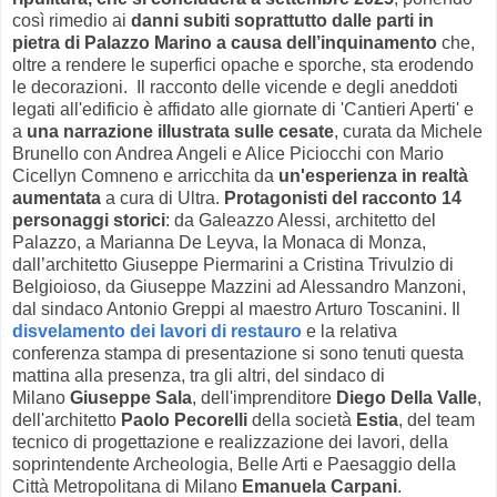
così rimedio ai
danni subiti soprattutto dalle parti in
pietra di Palazzo Marino a causa dell’inquinamento
che,
oltre a rendere le superfici opache e sporche, sta erodendo
le decorazioni. Il racconto delle vicende e degli aneddoti
legati all'edificio è affidato alle giornate di 'Cantieri Aperti' e
a
una narrazione illustrata sulle cesate
, curata da Michele
Brunello con Andrea Angeli e Alice Piciocchi con Mario
Cicellyn Comneno e arricchita da
un'esperienza in realtà
aumentata
a cura di Ultra.
Protagonisti del racconto 14
personaggi storici
: da Galeazzo Alessi, architetto del
Palazzo, a Marianna De Leyva, la Monaca di Monza,
dall’architetto Giuseppe Piermarini a Cristina Trivulzio di
Belgioioso, da Giuseppe Mazzini ad Alessandro Manzoni,
dal sindaco Antonio Greppi al maestro Arturo Toscanini. Il
disvelamento dei lavori di restauro
e la relativa
conferenza stampa di presentazione si sono tenuti questa
mattina alla presenza, tra gli altri, del sindaco di
Milano
Giuseppe Sala
, dell'imprenditore
Diego Della Valle
,
dell'architetto
Paolo Pecorelli
della società
Estia
, del team
tecnico di progettazione e realizzazione dei lavori, della
soprintendente Archeologia, Belle Arti e Paesaggio della
Città Metropolitana di Milano
Emanuela Carpani
.