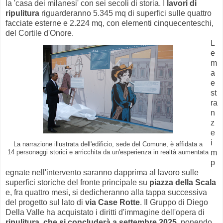
la 'casa dei milanesi' con sei secoli di storia. I
lavori di
ripulitura
riguarderanno 5.345 mq di superfici sulle quattro
facciate esterne e 2.224 mq, con elementi cinquecenteschi,
del Cortile d'Onore.
L
e
m
a
e
st
ra
n
z
e
i
La narrazione illustrata dell'edificio, sede del Comune, è affidata a
m
14 personaggi storici e arricchita da un'esperienza in realtà aumentata
p
egnate nell'intervento saranno dapprima al lavoro sulle
superfici storiche del fronte principale su
piazza della Scala
e, fra quattro mesi, si dedicheranno alla tappa successiva
del progetto sul lato di
via Case Rotte
. Il Gruppo di Diego
Della Valle ha acquistato i diritti d'immagine dell'opera di
ripulitura, che si concluderà a settembre 2025
, ponendo