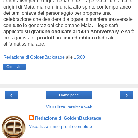
celebrativo per il cinquantenario de 'L'ape Maia' richiama le
origini di Maia, ma non rinuncia allo spirito contemporaneo
dei temi chiave del personaggio per proporre una
celebrazione che desidera dialogare in maniera trasversale
con tutte le generazioni che amano Maia. Il logo sarà
applicato su
grafiche dedicate al '50th Anniversary
' e sarà
protagonista di
prodotti in limited edition
dedicati
all'amatissima ape.
Redazione di GoldenBackstage
alle
15:00
Condividi
‹
›
Home page
Visualizza versione web
Redazione di GoldenBackstage
Visualizza il mio profilo completo