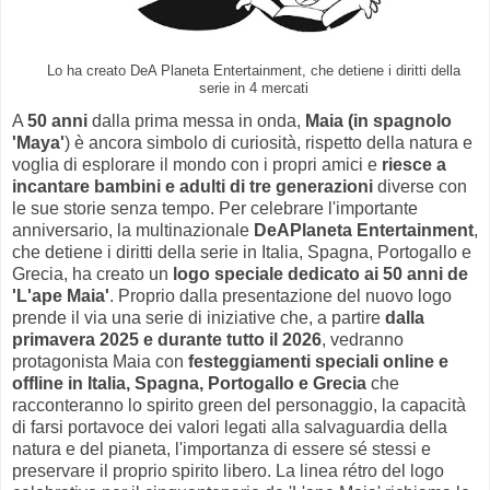
Lo ha creato DeA Planeta Entertainment, che detiene i diritti della
serie in 4 mercati
A
50 anni
dalla prima messa in onda,
Maia (in spagnolo
'Maya'
) è ancora simbolo di curiosità, rispetto della natura e
voglia di esplorare il mondo con i propri amici e
riesce a
incantare bambini e adulti di tre generazioni
diverse con
le sue storie senza tempo. Per celebrare l'importante
anniversario, la multinazionale
DeAPlaneta Entertainment
,
che detiene i diritti della serie in Italia, Spagna, Portogallo e
Grecia, ha creato un
logo speciale dedicato ai 50 anni de
'L'ape Maia'
. Proprio dalla presentazione del nuovo logo
prende il via una serie di iniziative che, a partire
dalla
primavera 2025 e durante tutto il 2026
, vedranno
protagonista Maia con
festeggiamenti speciali online e
offline in Italia, Spagna, Portogallo e Grecia
che
racconteranno lo spirito green del personaggio, la capacità
di farsi portavoce dei valori legati alla salvaguardia della
natura e del pianeta, l'importanza di essere sé stessi e
preservare il proprio spirito libero. La linea rétro del logo