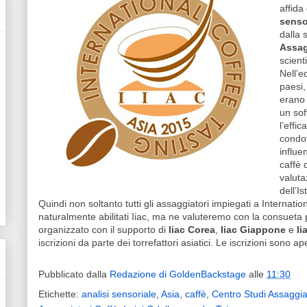
affid
senso
dalla 
Assag
scient
Nell’e
paesi,
erano 
un sof
l’effi
condo
influe
caffè 
valuta
dell’I
Quindi non soltanto tutti gli assaggiatori impiegati a Internat
naturalmente abilitati Iiac, ma ne valuteremo con la consueta pr
organizzato con il supporto di
Iiac Corea
,
Iiac Giappone
e
Ii
iscrizioni da parte dei torrefattori asiatici. Le iscrizioni sono ap
Pubblicato dalla
Redazione di GoldenBackstage
alle
11:30
Etichette:
analisi sensoriale
,
Asia
,
caffè
,
Centro Studi Assaggia