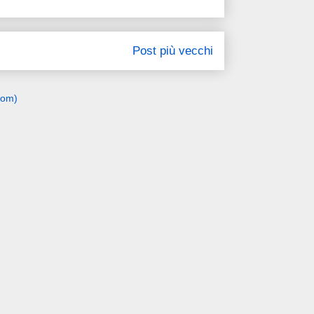
Post più vecchi
tom)