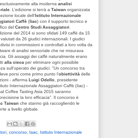
a esclusivamente alla moderna
analisi
riale
. L’edizione si terrà a
Taiwan
organizzata
sezione locale dell’
Istituto Internazionale
giatori Caffè
(
Iiac
) con il supporto tecnico e
ifico del
Centro Studi Assaggiatori
.
dizione del 2014 si sono sfidati 149 caffè da 15
 valutati da 26 giudici internazionali. I giudici
divisi in commissioni e controllati a loro volta da
tware di analisi sensoriale che ne misurava
cacia. Gli assaggi dei caffè naturalmente erano
tti
alla cieca
per eliminare ogni possibile
nza sull’operato dei giudici. "Un concorso tra
deve porsi come primo punto l’
obiettività
delle
zioni - afferma
Luigi Odello
, presidente
stituto Internazionale Assaggiatori Caffè (Iiac) -
ional Coffee Tasting Asia 2015 saranno
ecisione la loro efficacia". Il concorso è
ac Taiwan
che stanno già raccogliendo le
erte a livello globale.
tori
,
concorso
,
Iaac
,
Istituto Internazionale