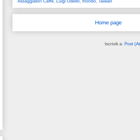
Assaggiatori Caffè
,
Luigi Odello
,
mondo
,
Taiwan
Home page
Iscriviti a:
Post (A