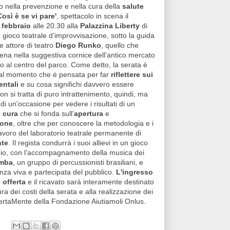
o nella prevenzione e nella cura della
salute
Così è se vi pare'
, spettacolo in scena il
 febbraio
alle 20.30 alla
Palazzina Liberty
di
 gioco teatrale d’improvvisazione, sotto la guida
 e attore di teatro
Diego Runko
, quello che
ena nella suggestiva cornice dell’antico mercato
olo al centro del parco. Come detto, la serata è
dal momento che è pensata per far
riflettere sui
entali
e su cosa significhi davvero essere
Non si tratta di puro intrattenimento, quindi, ma
 di un'occasione per vedere i risultati di un
 cura
che si fonda sull’
apertura
e
ione
, oltre che per conoscere la metodologia e i
i lavoro del laboratorio teatrale permanente di
nte
. Il regista condurrà i suoi allievi in un gioco
erio, con l'accompagnamento della musica dei
amba
, un gruppo di percussionisti brasiliani, e
nza viva e partecipata del pubblico.
L'ingresso
 offerta
e il ricavato sarà interamente destinato
ura dei costi della serata e alla realizzazione dei
ertaMente della Fondazione Aiutiamoli Onlus.