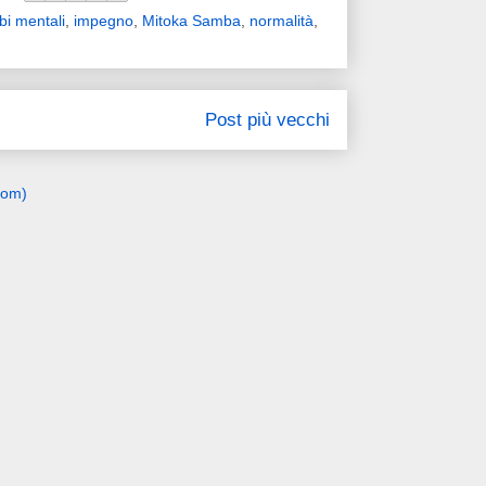
bi mentali
,
impegno
,
Mitoka Samba
,
normalità
,
Post più vecchi
tom)