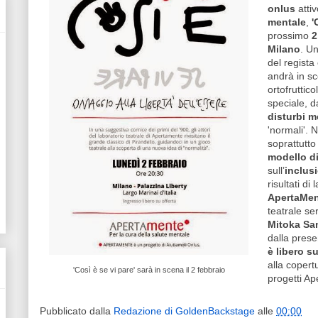
onlus
attiv
mentale
,
'
prossimo
2
Milano
. Un
del regista
andrà in sc
ortofruttic
speciale, 
disturbi m
'normali'. 
soprattutto
modello di
sull’
inclus
risultati d
ApertaMe
teatrale s
Mitoka S
dalla prese
è libero su
alla copert
'Così è se vi pare' sarà in scena il 2 febbraio
progetti Ap
Pubblicato dalla
Redazione di GoldenBackstage
alle
00:00