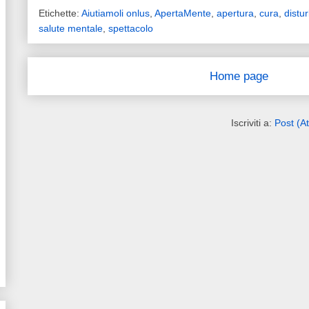
Etichette:
Aiutiamoli onlus
,
ApertaMente
,
apertura
,
cura
,
distur
salute mentale
,
spettacolo
Home page
Iscriviti a:
Post (A