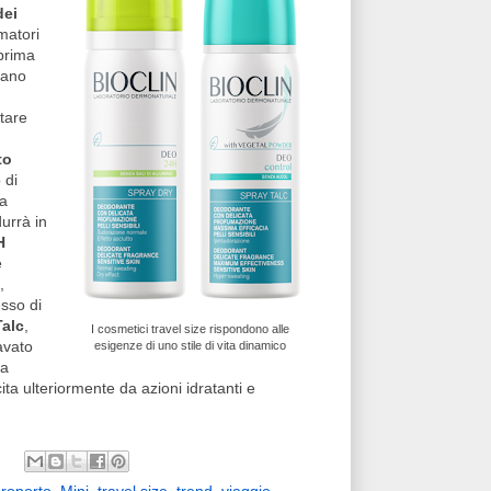
dei
matori
prima
pano
tare
to
 di
ra
urrà in
H
e
,
sso di
Talc
,
I cosmetici travel size rispondono alle
cavato
esigenze di uno stile di vita dinamico
na
ita ulteriormente da azioni idratanti e