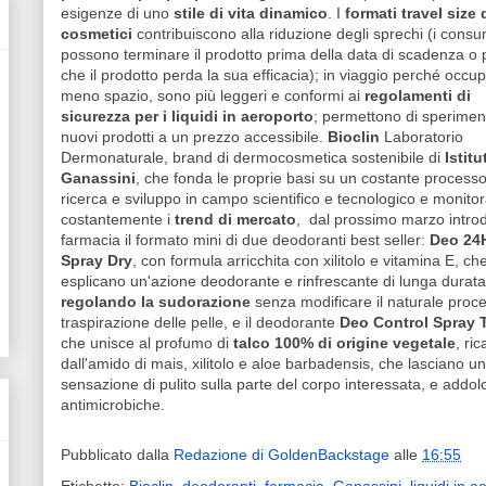
esigenze di uno
stile di vita dinamico
. I
formati travel size 
cosmetici
contribuiscono alla riduzione degli sprechi (i consu
possono terminare il prodotto prima della data di scadenza o 
che il prodotto perda la sua efficacia); in viaggio perché occu
meno spazio, sono più leggeri e conformi ai
regolamenti di
sicurezza per i liquidi in aeroporto
; permettono di sperimen
nuovi prodotti a un prezzo accessibile.
Bioclin
Laboratorio
Dermonaturale, brand di dermocosmetica sostenibile di
Istitu
Ganassini
, che fonda le proprie basi su un costante processo
ricerca e sviluppo in campo scientifico e tecnologico e monito
costantemente i
trend di mercato
, dal prossimo marzo introd
farmacia il formato mini di due deodoranti best seller:
Deo 24
Spray Dry
, con formula arricchita con xilitolo e vitamina E, ch
esplicano un'azione deodorante e rinfrescante di lunga durata
regolando la sudorazione
senza modificare il naturale proce
traspirazione delle pelle, e il deodorante
Deo Control Spray 
che unisce al profumo di
talco 100% di origine vegetale
, ri
dall'amido di mais, xilitolo e aloe barbadensis, che lasciano u
sensazione di pulito sulla parte del corpo interessata, e addolc
antimicrobiche.
Pubblicato dalla
Redazione di GoldenBackstage
alle
16:55