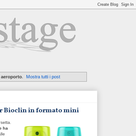
n aeroporto
.
Mostra tutti i post
r Bioclin in formato mini
rsetta.
e ha
lle