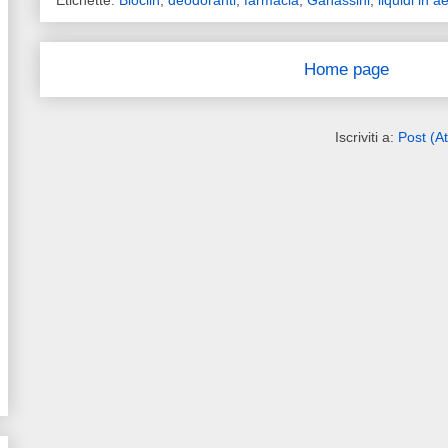
Etichette:
Bioclin
,
deodoranti
,
farmacia
,
Ganassini
,
liquidi in 
Home page
Iscriviti a:
Post (A