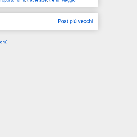
aeroporto
,
Mini
,
travel size
,
trend
,
viaggio
Post più vecchi
tom)