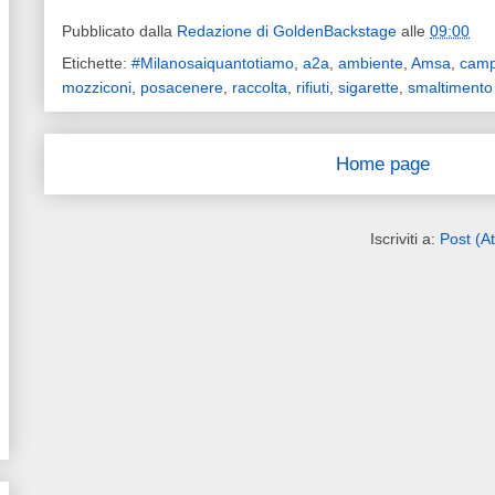
Pubblicato dalla
Redazione di GoldenBackstage
alle
09:00
Etichette:
#Milanosaiquantotiamo
,
a2a
,
ambiente
,
Amsa
,
cam
mozziconi
,
posacenere
,
raccolta
,
rifiuti
,
sigarette
,
smaltimento
Home page
Iscriviti a:
Post (A