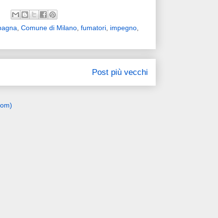
pagna
,
Comune di Milano
,
fumatori
,
impegno
,
Post più vecchi
tom)