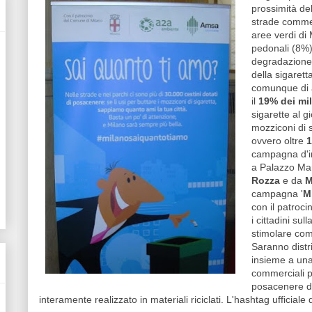
prossimità de
strade commer
aree verdi di 
pedonali (8%) 
degradazione 
della sigarett
comunque di a
il
19% dei mi
sigarette al g
mozziconi di s
ovvero oltre
1
campagna d'in
a Palazzo Mar
Rozza
e da
M
campagna '
M
con il patroci
i cittadini sul
stimolare com
Saranno distri
insieme a una
commerciali p
posacenere da
interamente realizzato in materiali riciclati. L'hashtag ufficiale d