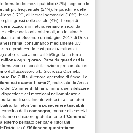
lle fermate dei mezzi pubblici (37%), seguono le
ciali più frequentate (24%), le panchine delle
Milano (17%), gli incroci semaforici (10%), le vie
e gli ingressi delle scuole (4%). I tempi di
dei mozziconi in natura variano a seconda
a e delle condizioni ambientali, ma la stima è
lcuni anni. Secondo un'indagine 2017 di Doxa,
lanesi fuma
, consumando mediamente 9,9
iorno e producendo così più di 4 milioni di
igarette, di cui almeno il 25% gettati a terra:
 milione ogni giorno
. Parte da questi dati la
formazione e sensibilizzazione presentata ieri
ino dall’assessore alla Sicurezza
Carmela
auro De Cillis
, direttore operativo di Amsa. La
ilano sai quanto ti amo?
', realizzata da Amsa
nio del
Comune di Milano
, mira a sensibilizzare
la dispersione dei mozziconi nell'
ambiente
e
portamenti socialmente virtuosi tra i fumatori.
buiti ai fumatori
5mila posacenere tascabili
 cartolina della
campagna
, mentre gli esercizi
otranno richiedere gratuitamente il '
Cenerino
',
 esterno pensato per bar e ristoranti
ell'iniziativa è
#Milanosaiquantotiamo
.