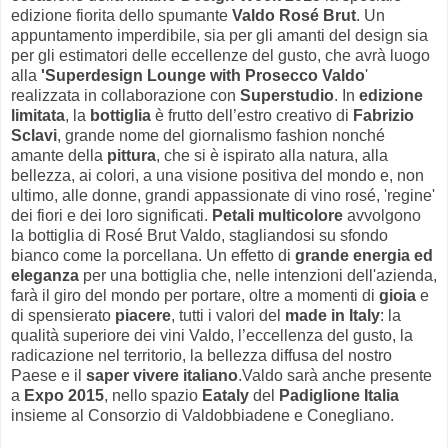
edizione fiorita dello spumante
Valdo Rosé Brut
. Un
appuntamento imperdibile, sia per gli amanti del design sia
per gli estimatori delle eccellenze del gusto, che avrà luogo
alla
'Superdesign Lounge with Prosecco Valdo
'
realizzata in collaborazione con
Superstudio
. In
edizione
limitata
, la
bottiglia
è frutto dell’estro creativo di
Fabrizio
Sclavi
, grande nome del giornalismo fashion nonché
amante della
pittura
, che si è ispirato alla natura, alla
bellezza, ai colori, a una visione positiva del mondo e, non
ultimo, alle donne, grandi appassionate di vino rosé, 'regine'
dei fiori e dei loro significati.
Petali multicolore
avvolgono
la bottiglia di Rosé Brut Valdo, stagliandosi su sfondo
bianco come la porcellana. Un effetto di
grande energia ed
eleganza
per una bottiglia che, nelle intenzioni dell'azienda,
farà il giro del mondo per portare, oltre a momenti di
gioia
e
di spensierato
piacere
, tutti i valori del
made in Italy
: la
qualità superiore dei vini Valdo, l’eccellenza del gusto, la
radicazione nel territorio, la bellezza diffusa del nostro
Paese e il
saper vivere italiano
.Valdo sarà anche presente
a
Expo 2015
, nello spazio
Eataly
del
Padiglione Italia
insieme al Consorzio di Valdobbiadene e Conegliano.