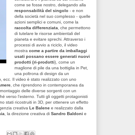
come se fosse nostro, delegando alla
responsabilità del singolo
- e non
della società nel suo complesso - quelle
azioni semplici e comuni, come la
raccolta differenziata
, che permettono
di tutelare le risorse ambientali del
pianeta e evitare sprechi. Attraverso i
processi di avvio a riciclo, il video
mostra
come a partire da imballaggi
usati possano essere generati nuovi
prodotti (ri-prodotti
), come un
maglione di pile da una bottiglia in Pet,
una poltrona di design da un
o, ecc. Il video è stato realizzato con uno
amere
, che riprendono in contemporanea da
l montaggio delle diverse sorgenti con un
é verso l’esterno. Tutti gli oggetti protagonisti
no stati ricostruiti in 3D, per ottenere un effetto
’agenzia creativa
Le Balene
e realizzato dalla
nia
, la direzione creativa di
Sandro Baldoni
e