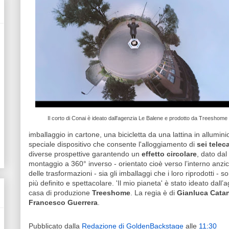
Il corto di Conai è ideato dall'agenzia Le Balene e prodotto da Treeshome
imballaggio in cartone, una bicicletta da una lattina in allumini
speciale dispositivo che consente l'alloggiamento di
sei telec
diverse prospettive garantendo un
effetto circolare
, dato da
montaggio a 360° inverso - orientato cioè verso l’interno anzich
delle trasformazioni - sia gli imballaggi che i loro riprodotti - so
più definito e spettacolare. 'Il mio pianeta' è stato ideato dall
casa di produzione
Treeshome
. La regia è di
Gianluca Cata
Francesco Guerrera
.
Pubblicato dalla
Redazione di GoldenBackstage
alle
11:30