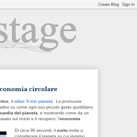
l'economia circolare
rino
, il
video 'Il mio pianeta
'. Lo promuove
ittadino su come ogni suo piccolo gesto quotidiano
guardia del pianeta
, e mostrando come da un
o sul riciclo e il recupero, l’
economia
Di circa 90 secondi, il
corto
invita a
considerare il pianeta su cui viviamo