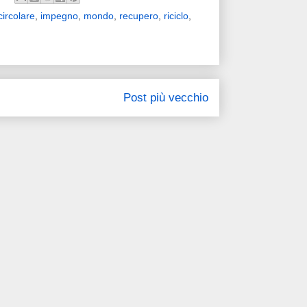
ircolare
,
impegno
,
mondo
,
recupero
,
riciclo
,
Post più vecchio