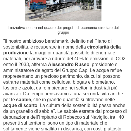
L'iniziativa rientra nel quadro dei progetti di economia circolare del
gruppo
"Il nostro ambizioso benchmark, definito nel Piano di
sostenibilità, è recuperare in nome della
circolarità della
produzione
la maggior quantità possibile di energia e
materiali, per arrivare a ridurre del 40% le emissioni di CO2
entro il 2033, afferma
Alessandro Russo
, presidente e
amministratore delegato del Gruppo Cap. Le acque reflue
rappresentano un prezioso patrimonio, da cui si possono
estrarre materiali come cellulosa, biogas e biometano,
fosforo e azoto, da reimpiegare nei settori industriali più
avanzati. Da tempo pensavamo a una seconda vita anche
per le
sabbie
, che in grande quantità si ritrovano nelle
acque di scarto
. La cultura della sostenibilità passa anche
da un granello di sabbia". Le sabbie estratte dal processo di
depurazione dell’impianto di Robecco sul Naviglio, tra i 40
presenti sul territorio, sono un tipo di materiale che
solitamente viene smaltito in discarica, con costi piuttosto