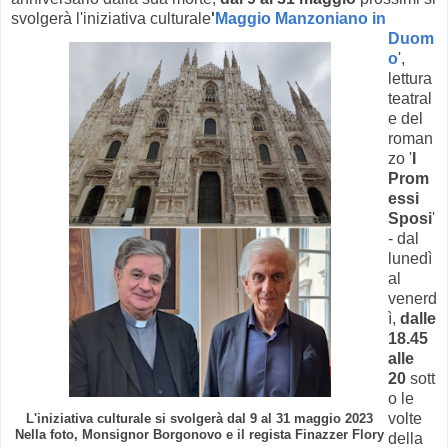
svolgerà l'iniziativa culturale
'
Maggio Manzoniano in
Duom
o
',
lettura
teatral
e del
roman
zo '
I
Prom
essi
Sposi
'
- dal
lunedì
al
venerd
ì,
dalle
18.45
alle
20
sott
o le
volte
L'iniziativa culturale si svolgerà dal 9 al 31 maggio 2023
Nella foto, Monsignor Borgonovo e il regista Finazzer Flory
della