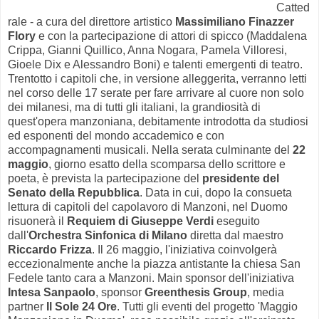
Catted
rale - a cura del direttore artistico
Massimiliano Finazzer
Flory
e con la partecipazione di attori di spicco (Maddalena
Crippa, Gianni Quillico, Anna Nogara, Pamela Villoresi,
Gioele Dix e Alessandro Boni) e talenti emergenti di teatro.
Trentotto i capitoli che, in versione alleggerita, verranno letti
nel corso delle 17 serate per fare arrivare al cuore non solo
dei milanesi, ma di tutti gli italiani, la grandiosità di
quest'opera manzoniana, debitamente introdotta da studiosi
ed esponenti del mondo accademico e con
accompagnamenti musicali. Nella serata culminante del
22
maggio
, giorno esatto della scomparsa dello scrittore e
poeta, è prevista la partecipazione del
presidente del
Senato della Repubblica
. Data in cui, dopo la consueta
lettura di capitoli del capolavoro di Manzoni, nel Duomo
risuonerà il
Requiem di Giuseppe Verdi
eseguito
dall'
Orchestra Sinfonica di Milano
diretta dal maestro
Riccardo Frizza
. Il 26 maggio, l'iniziativa coinvolgerà
eccezionalmente anche la piazza antistante la chiesa San
Fedele tanto cara a Manzoni. Main sponsor dell'iniziativa
Intesa Sanpaolo
, sponsor
Greenthesis Group
, media
partner
Il Sole 24 Ore
. Tutti gli eventi del progetto 'Maggio