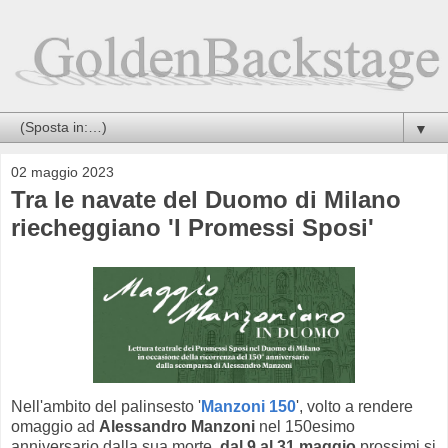
▼
02 maggio 2023
Tra le navate del Duomo di Milano
riecheggiano 'I Promessi Sposi'
Nell'ambito del palinsesto '
Manzoni 150
', volto a rendere
omaggio ad
Alessandro Manzoni
nel 150esimo
anniversario dalla sua morte,
dal 9 al 31 maggio
prossimi si