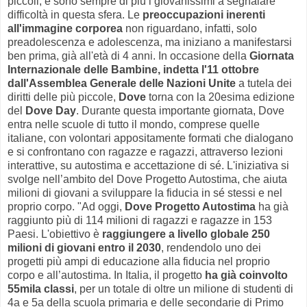
piccoli, e sono sempre di più i giovanissimi a segnalare
difficoltà in questa sfera. Le
preoccupazioni inerenti
all'immagine corporea
non riguardano, infatti, solo
preadolescenza e adolescenza, ma iniziano a manifestarsi
ben prima, già all'età di 4 anni. In occasione della
Giornata
Internazionale delle Bambine, indetta l'11 ottobre
dall'Assemblea Generale delle Nazioni Unite
a tutela dei
diritti delle più piccole,
Dove
torna con la 20esima edizione
del
Dove Day
. Durante questa importante giornata, Dove
entra nelle scuole di tutto il mondo, comprese quelle
italiane, con volontari appositamente formati che dialogano
e si confrontano con ragazze e ragazzi, attraverso lezioni
interattive, su autostima e accettazione di sé. L'iniziativa si
svolge nell’ambito del Dove Progetto Autostima, che aiuta
milioni di giovani a sviluppare la fiducia in sé stessi e nel
proprio corpo. "Ad oggi,
Dove Progetto Autostima
ha già
raggiunto più di 114 milioni di ragazzi e ragazze in 153
Paesi. L'obiettivo è
raggiungere a livello globale 250
milioni di giovani entro il 2030
, rendendolo uno dei
progetti più ampi di educazione alla fiducia nel proprio
corpo e all’autostima. In Italia, il progetto
ha già coinvolto
55mila classi
, per un totale di oltre un milione di studenti di
4a e 5a della scuola primaria e delle secondarie di Primo