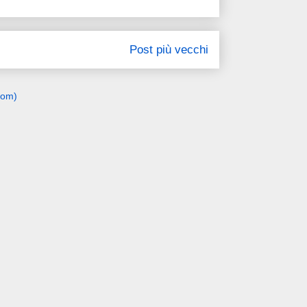
Post più vecchi
tom)