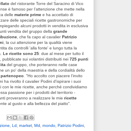
llato
del ristorante Torre del Saracino di Vico
nse è famoso per l’attenzione che mette nella
ca delle
materie prime
e ha accettato di
zzare delle speciali ricette gastronomiche per
piegando alcuni prodotti in vendita in esclusiva
unti vendita del gruppo della
grande
ribuzione
, che fa capo al cavalier
Patrizio
ni
, la cui attenzione per la qualità viene
tita da controlli 'alla fonte' e lungo tutta la
a.
Le ricette sono 25
: due al mese per tutto il
 pubblicate sui volantini distribuiti nei
725 punti
ita
del gruppo, che porteranno nelle case
ane un po' della maestria e della cordialità dello
 partenopeo
. "Ho accolto con piacere l’invito
i ha rivolto il cavalier Podini d'ispirare i suoi
ti con le mie ricette, anche perché condividiamo
essa passione per i prodotti del territorio -
anti proveranno a realizzare le mie
ricette
te al gusto e alla bellezza del piatto".
uzione
,
Ld
,
market
,
Md
,
mondo
,
Patrizio Podini
,