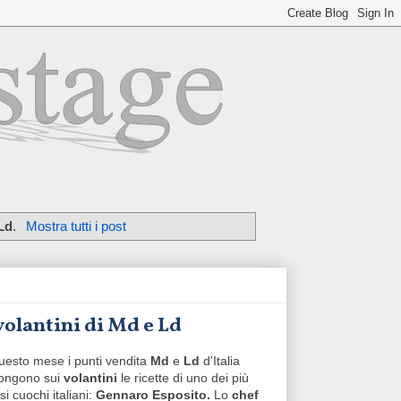
Ld
.
Mostra tutti i post
volantini di Md e Ld
uesto mese i punti vendita
Md
e
Ld
d'Italia
ongono sui
volantini
le ricette di uno dei più
i cuochi italiani:
Gennaro Esposito.
Lo
chef