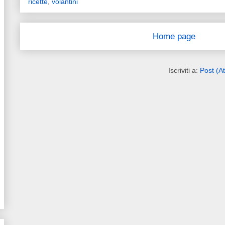
ricette
,
volantini
Home page
Iscriviti a:
Post (A