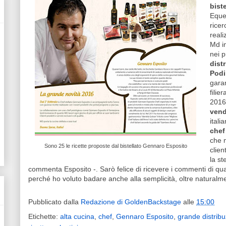
biste
Eque
ricer
reali
Md im
nei p
dist
Podi
garan
filier
2016,
vend
itali
chef
che m
Sono 25 le ricette proposte dal bistellato Gennaro Esposito
clien
la st
commenta Esposito -. Sarò felice di ricevere i commenti di qu
perché ho voluto badare anche alla semplicità, oltre naturalmen
Pubblicato dalla
Redazione di GoldenBackstage
alle
15:00
Etichette:
alta cucina
,
chef
,
Gennaro Esposito
,
grande distrib