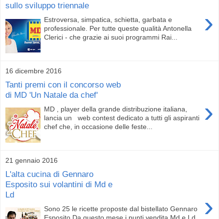
sullo sviluppo triennale
›
Estroversa, simpatica, schietta, garbata e
professionale. Per tutte queste qualità Antonella
Clerici - che grazie ai suoi programmi Rai...
16 dicembre 2016
Tanti premi con il concorso web
di MD 'Un Natale da chef'
›
MD , player della grande distribuzione italiana,
lancia un web contest dedicato a tutti gli aspiranti
chef che, in occasione delle feste...
21 gennaio 2016
L'alta cucina di Gennaro
Esposito sui volantini di Md e
Ld
›
Sono 25 le ricette proposte dal bistellato Gennaro
Esposito Da questo mese i punti vendita Md e Ld