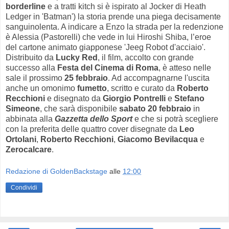
borderline
e a tratti kitch si è ispirato al Jocker di Heath
Ledger in 'Batman') la storia prende una piega decisamente
sanguinolenta. A indicare a Enzo la strada per la redenzione
è Alessia (Pastorelli) che vede in lui Hiroshi Shiba, l’eroe
del cartone animato giapponese 'Jeeg Robot d'acciaio'.
Distribuito da
Lucky Red
, il film, accolto con grande
successo alla
Festa del Cinema di Roma
, è atteso nelle
sale il prossimo
25 febbraio
. Ad accompagnarne l'uscita
anche un omonimo
fumetto
, scritto e curato da
Roberto
Recchioni
e disegnato da
Giorgio Pontrelli
e
Stefano
Simeone
, che sarà disponibile
sabato 20 febbraio
in
abbinata alla
Gazzetta dello Sport
e che si potrà scegliere
con la preferita delle quattro cover disegnate da
Leo
Ortolani
,
Roberto Recchioni
,
Giacomo Bevilacqua
e
Zerocalcare
.
Redazione di GoldenBackstage
alle
12:00
Condividi