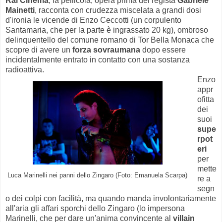
Rai Cinema
, la pellicola, opera prima del regista
Gabriele
Mainetti
, racconta con crudezza miscelata a grandi dosi
d'ironia le vicende di Enzo Ceccotti (un corpulento
Santamaria, che per la parte è ingrassato 20 kg), ombroso
delinquentello del comune romano di Tor Bella Monaca che
scopre di avere un
forza sovraumana
dopo essere
incidentalmente entrato in contatto con una sostanza
radioattiva.
Enzo
appr
ofitta
dei
suoi
supe
rpot
eri
per
mette
Luca Marinelli nei panni dello Zingaro (Foto: Emanuela Scarpa)
re a
segn
o dei colpi con facilità, ma quando manda involontariamente
all'aria gli affari sporchi dello Zingaro (lo impersona
Marinelli, che per dare un'anima convincente al
villain