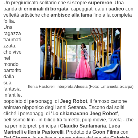
Un pregiudicato solitario che si scopre
supereroe
. Una
banda di
criminali di borgata
, capeggiati da un
sadico
con
velleità artistiche
che
ambisce alla fama
fino alla completa
follia.
Una
ragazza
traumati
zzata,
che vive
nel
mondo
partorito
dalla
sua
Ilenia Pastorelli interpreta Alessia (Foto: Emanuela Scarpa)
fantasia
infantile,
popolato di personaggi di
Jeeg Robot
, il famoso cartone
animato nipponico degli anni Settanta. Escono dai soliti
cliché i personaggi di
'Lo chiamavano Jeeg Robot'
,
bellissimo film - in bilico tra fumetto, pulp movie, favola - che
ha per interpreti principali
Claudio Santamaria
,
Luca
Marinelli
e
Ilenia Pastorelli
. Prodotto da
Goon Films
con