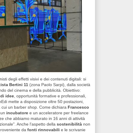
sti degli effetti visivi e dei contenuti digitali: si
ista Bertini 11
(zona Paolo Sarpi), dalla società
ondo del cinema e della pubblicità. Obiettivo:
di idee
, opportunità formative e professionali,
inEdi mette a disposizione oltre 50 postazioni,
tra cui un barber shop. Come dichiara
Francesco
e un
incubatore
e un acceleratore per freelance
ze che abbiamo maturato in 16 anni di attività
zionale". Anche l'aspetto della
sostenibilità
non
roveniente da
fonti rinnovabili
e le scrivanie