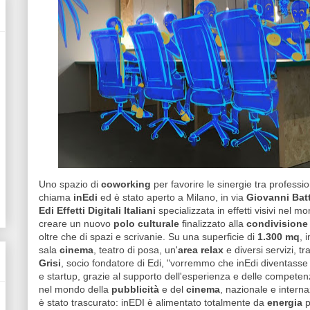
Uno spazio di
coworking
per favorire le sinergie tra professioni
chiama
inEdi
ed è stato aperto a Milano, in via
Giovanni Batt
Edi Effetti Digitali Italiani
specializzata in effetti visivi nel m
creare un nuovo
polo culturale
finalizzato alla
condivisione 
oltre che di spazi e scrivanie. Su una superficie di
1.300 mq
, 
sala
cinema
, teatro di posa, un'
area relax
e diversi servizi, 
Grisi
, socio fondatore di Edi, "vorremmo che inEdi diventass
e startup, grazie al supporto dell'esperienza e delle competen
nel mondo della
pubblicità
e del
cinema
, nazionale e interna
è stato trascurato: inEDI è alimentato totalmente da
energia
p