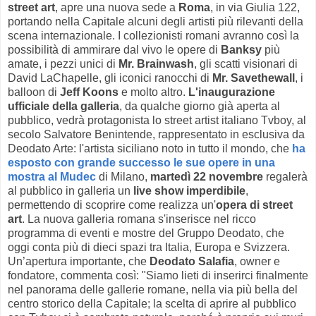
street art
, apre una nuova sede a
Roma
, in via Giulia 122,
portando nella Capitale alcuni degli artisti più rilevanti della
scena internazionale. I collezionisti romani avranno così la
possibilità di ammirare dal vivo le opere di
Banksy
più
amate, i pezzi unici di
Mr. Brainwash
, gli scatti visionari di
David LaChapelle, gli iconici ranocchi di
Mr. Savethewall
, i
balloon di
Jeff Koons
e molto altro.
L'inaugurazione
ufficiale della galleria
, da qualche giorno già aperta al
pubblico, vedrà protagonista lo street artist italiano Tvboy, al
secolo Salvatore Benintende, rappresentato in esclusiva da
Deodato Arte: l'artista siciliano noto in tutto il mondo, che
ha
esposto con grande successo le sue opere in una
mostra al Mudec
di Milano,
martedì 22 novembre
regalerà
al pubblico in galleria un
live show imperdibile
,
permettendo di scoprire come realizza un'
opera di street
art
. La nuova galleria romana s'inserisce nel ricco
programma di eventi e mostre del Gruppo Deodato, che
oggi conta più di dieci spazi tra Italia, Europa e Svizzera.
Un’apertura importante, che
Deodato Salafia
, owner e
fondatore, commenta così: "Siamo lieti di inserirci finalmente
nel panorama delle gallerie romane, nella via più bella del
centro storico della Capitale; la scelta di aprire al pubblico