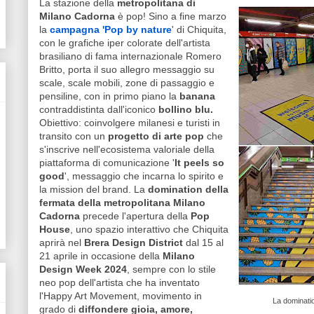
La stazione della
metropolitana di
Milano Cadorna
è pop! Sino a fine marzo
la
campagna 'Pop by nature
' di Chiquita,
con le grafiche iper colorate dell'artista
brasiliano di fama internazionale Romero
Britto, porta il suo allegro messaggio su
scale, scale mobili, zone di passaggio e
pensiline, con in primo piano la
banana
contraddistinta dall'iconico
bollino blu.
Obiettivo: coinvolgere milanesi e turisti in
transito con un
progetto di arte pop
che
s'inscrive nell'ecosistema valoriale della
piattaforma di comunicazione '
It peels so
good
', messaggio che incarna lo spirito e
la mission del brand. La
domination della
fermata della metropolitana Milano
Cadorna
precede l'apertura della
Pop
House
, uno spazio interattivo che Chiquita
aprirà nel
Brera Design District
dal 15 al
21 aprile in occasione della
Milano
Design Week 2024
, sempre con lo stile
neo pop dell'artista che ha inventato
l'Happy Art Movement, movimento in
La dominati
grado di
diffondere gioia, amore,