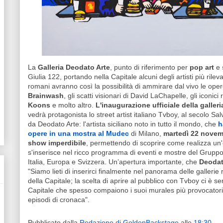
La
Galleria Deodato Arte
, punto di riferimento per
pop art
e
Giulia 122, portando nella Capitale alcuni degli artisti più rileva
romani avranno così la possibilità di ammirare dal vivo le ope
Brainwash
, gli scatti visionari di David LaChapelle, gli iconici
Koons
e molto altro.
L'inaugurazione ufficiale della galleri
vedrà protagonista lo street artist italiano Tvboy, al secolo S
da Deodato Arte: l'artista siciliano noto in tutto il mondo, che
h
opere in una mostra al Mudec
di Milano,
martedì 22 nove
show imperdibile
, permettendo di scoprire come realizza un'
s'inserisce nel ricco programma di eventi e mostre del Gruppo 
Italia, Europa e Svizzera. Un’apertura importante, che
Deodat
"Siamo lieti di inserirci finalmente nel panorama delle gallerie 
della Capitale; la scelta di aprire al pubblico con Tvboy ci è s
Capitale che spesso compaiono i suoi murales più provocatori, a
episodi di cronaca".
Pubblicato dalla
Redazione di GoldenBackstage
alle
18:30