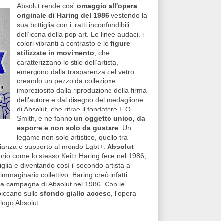
Absolut rende così
omaggio all'opera
originale di Haring del 1986
vestendo la
sua bottiglia con i tratti inconfondibili
dell’icona della pop art. Le linee audaci, i
colori vibranti a contrasto e le
figure
stilizzate in movimento
, che
caratterizzano lo stile dell’artista,
emergono dalla trasparenza del vetro
creando un pezzo da collezione
impreziosito dalla riproduzione della firma
dell'autore e dal disegno del medaglione
di Absolut, che ritrae il fondatore L.O.
Smith, e ne fanno
un oggetto unico, da
esporre e non solo da gustare
. Un
legame non solo artistico, quello tra
aglianza e supporto al mondo Lgbt+.
Absolut
prio come lo stesso Keith Haring fece nel 1986,
iglia e diventando così il secondo artista a
'immaginario collettivo. Haring creò infatti
alla campagna di Absolut nel 1986. Con le
piccano sullo
sfondo giallo acceso
, l'opera
logo Absolut.