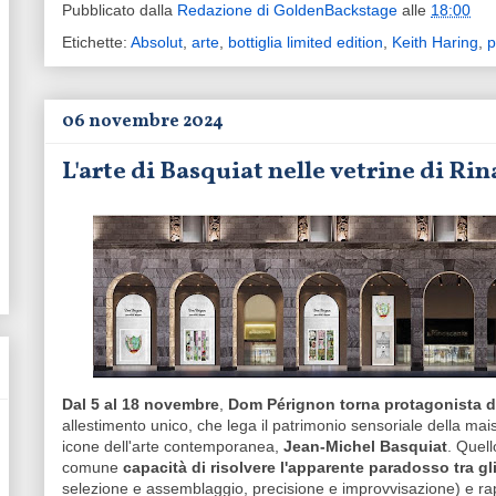
Pubblicato dalla
Redazione di GoldenBackstage
alle
18:00
Etichette:
Absolut
,
arte
,
bottiglia limited edition
,
Keith Haring
,
p
06 novembre 2024
L'arte di Basquiat nelle vetrine di R
Dal 5 al 18 novembre
,
Dom Pérignon torna protagonista de
allestimento unico, che lega il patrimonio sensoriale della mais
icone dell'arte contemporanea,
Jean-Michel Basquiat
. Quell
comune
capacità di risolvere l'apparente paradosso tra gl
selezione e assemblaggio, precisione e improvvisazione) e rap