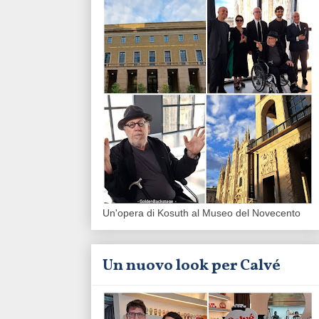
Un'opera di Kosuth al Museo del Novecento
Un nuovo look per Calvé