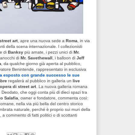
street art
, apre una nuova sede a
Roma
, in via
nti della scena internazionale. I collezionisti
re di
Banksy
più amate, i pezzi unici di
Mr.
 ranocchi di
Mr. Savethewall
, i balloon di
Jeff
a
, da qualche giorno già aperta al pubblico,
alvatore Benintende, rappresentato in esclusiva
a esposto con grande successo le sue
mbre
regalerà al pubblico in galleria un
live
opera di street art
. La nuova galleria romana
Deodato, che oggi conta più di dieci spazi tra
o Salafia
, owner e fondatore, commenta così:
romane, nella via più bella del centro storico
embrata naturale, perché è proprio sui muri della
 commento di fatti politici o di scottanti