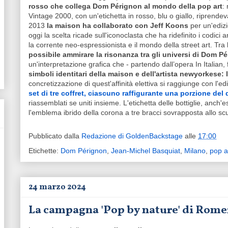
rosso che collega Dom Pérignon al mondo della pop art
:
Vintage 2000, con un'etichetta in rosso, blu o giallo, riprendeva 
2013
la maison ha collaborato con Jeff Koons
per un'edizi
oggi la scelta ricade sull'iconoclasta che ha ridefinito i codici
la corrente neo-espressionista e il mondo della street art. Tra
possibile ammirare la risonanza tra gli universi di Dom P
un'interpretazione grafica che - partendo dall’opera In Italian,
simboli identitari della maison e dell'artista newyorkese: 
concretizzazione di quest'affinità elettiva si raggiunge con l'
set di tre coffret, ciascuno raffigurante una porzione del d
riassemblati se uniti insieme. L'etichetta delle bottiglie, anch'es
l'emblema ibrido della corona a tre bracci sovrapposta allo sc
Pubblicato dalla
Redazione di GoldenBackstage
alle
17:00
Etichette:
Dom Pérignon
,
Jean-Michel Basquiat
,
Milano
,
pop a
24 marzo 2024
La campagna 'Pop by nature' di Romer