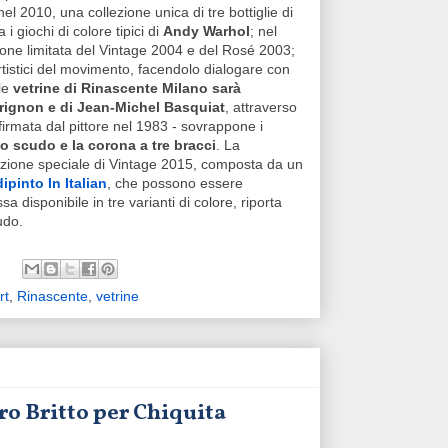
 nel 2010, una collezione unica di tre bottiglie di
i giochi di colore tipici di
Andy Warhol
; nel
one limitata del Vintage 2004 e del Rosé 2003;
 artistici del movimento, facendolo dialogare con
 le
vetrine di Rinascente Milano sarà
érignon e di Jean-Michel Basquiat
, attraverso
 firmata dal pittore nel 1983 - sovrappone i
lo scudo e la corona a tre bracci
. La
edizione speciale di Vintage 2015, composta da un
ipinto In Italian
, che possono essere
sa disponibile in tre varianti di colore, riporta
udo.
rt
,
Rinascente
,
vetrine
o Britto per Chiquita