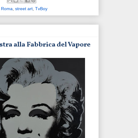
,
Roma
,
street art
,
TvBoy
tra alla Fabbrica del Vapore