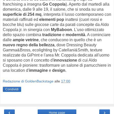
franchising a insegna
Go Coppola
). Aperto dal martedì alla
domenica, dalle 9 alle 19, il salone, che si snoda su una
superficie di 254 mq
, interpreta il lusso contemporaneo con
materiali raffinati ed
elementi pop
inattesi (cuori rossi e
bocche blu) sulle giocose carte da parati concepite da Aldo
Coppola jr. in sinergia con
MyBaboon
. L'uso ottimizzato
dello spazio combina
tradizione
e
modernità
. A cominciare
dalle
ampie vetrine
, che conducono in quello che è un
nuovo regno della bellezza
, dove Dressing Beauty
Gamma&Bross, ecolighting by Catellani&Smith, texture
realizzate da GiPrint e l'area Mr. Coppola dedicata all'uomo
si sposano con il concetto d'
innovazione
di cui Aldo
Coppola è pioniere: trasformare un salone di parrucchiere in
una location d'
immagine
e
design
.
Redazione di GoldenBackstage
alle
17:00
Condividi
‹
›
Home page