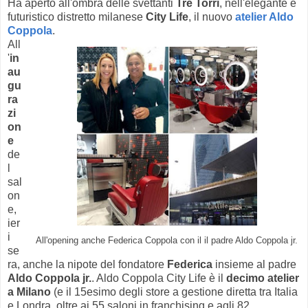
Ha aperto all'ombra delle svettanti
Tre Torri
, nell'elegante e
futuristico distretto milanese
City Life
, il nuovo
atelier Aldo
Coppola
.
All
'
in
au
gu
ra
zi
on
e
de
l
sal
on
e,
ier
i
All'opening anche Federica Coppola con il il padre Aldo Coppola jr.
se
ra, anche la nipote del fondatore
Federica
insieme al padre
Aldo Coppola jr.
. Aldo Coppola City Life è il
decimo atelier
a Milano
(e il 15esimo degli store a gestione diretta tra Italia
e Londra, oltre ai 55 saloni in franchising e agli 82